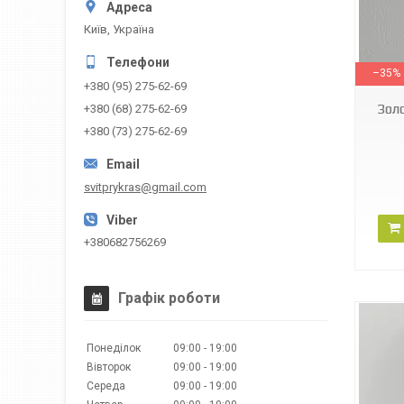
Київ, Україна
СП285БИ
–35%
+380 (95) 275-62-69
Зол
+380 (68) 275-62-69
+380 (73) 275-62-69
svitprykras@gmail.com
+380682756269
Графік роботи
Понеділок
09:00
19:00
Вівторок
09:00
19:00
Середа
09:00
19:00