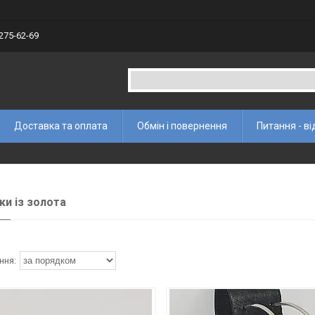
 275-62-69
Доставка та оплата
Обмін і повернення
Питання - ві
и із золота