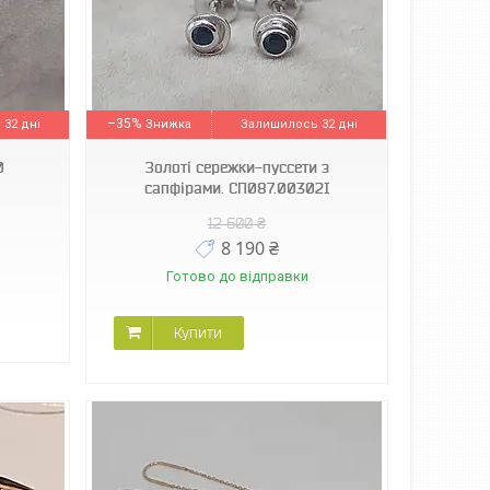
–35%
32 дні
Залишилось 32 дні
0
Золоті сережки-пуссети з
сапфірами. СП087.00302І
12 600 ₴
8 190 ₴
Готово до відправки
Купити