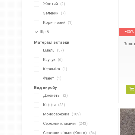
Жовтий
2
Зелений
7
Коричневий
1
110330
Ще 5
–35%
Матеріал вставки
Золот
Емаль
57
Каучук
6
Кераміка
1
Фіаніт
1
Вид виробу
Джекеты
2
Каффи
23
Моносережка
109
Сережки класичні
243
Сережки-кільця (Конго)
84