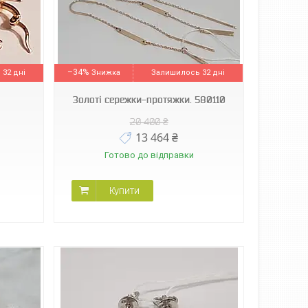
–34%
32 дні
Залишилось 32 дні
Золоті сережки-протяжки. 580110
20 400 ₴
13 464 ₴
Готово до відправки
Купити