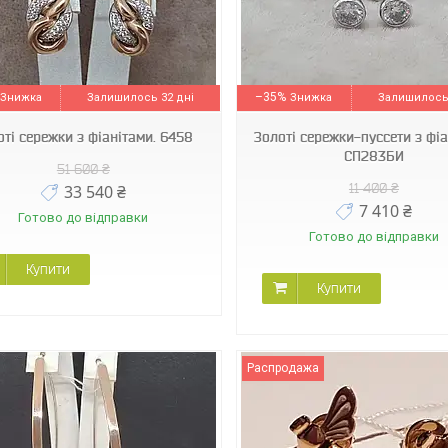
СП283БИ
211293_Б
–35%
Залишилось 32 дні
Залишилось 
оті сережки з фіанітами. 6458
Золоті сережки-пуссети з фіа
СП283БИ
51 600 ₴
11 400 ₴
33 540 ₴
7 410 ₴
Готово до відправки
Готово до відправки
Купити
Купити
Распродажа