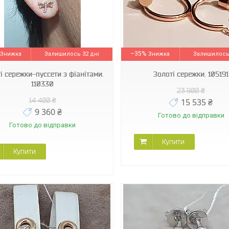
105191
580110
–35%
Залишилось 32 дні
Залишилось 
і сережки-пуссети з фіанітами.
Золоті сережки. 105191
110330
23 900 ₴
14 400 ₴
15 535 ₴
9 360 ₴
Готово до відправки
Готово до відправки
Купити
Купити