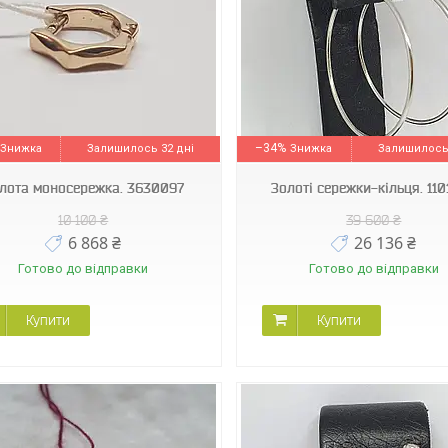
210001_Б
210336_5_А
–34%
Залишилось 32 дні
Залишилось 
лота моносережка. 3630097
Золоті сережки-кільця. 11
10 100 ₴
39 600 ₴
6 868 ₴
26 136 ₴
Готово до відправки
Готово до відправки
Купити
Купити