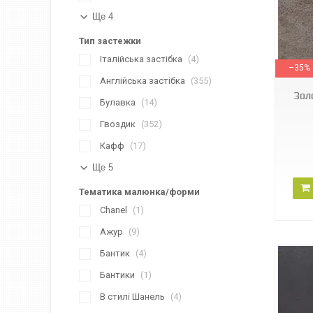
Ще 4
Тип застежки
6458
Італійська застібка
4
–35%
Англійська застібка
355
Зол
Булавка
14
Гвоздик
352
Кафф
17
Ще 5
Тематика малюнка/форми
Chanel
1
Ажур
9
Бантик
4
Бантики
1
В стилі Шанель
4