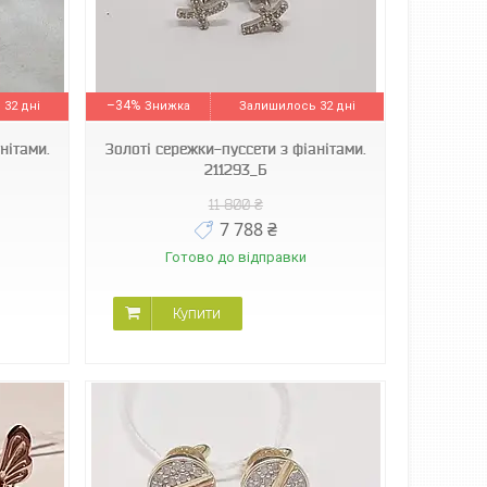
–34%
32 дні
Залишилось 32 дні
нітами.
Золоті сережки-пуссети з фіанітами.
211293_Б
11 800 ₴
7 788 ₴
Готово до відправки
Купити