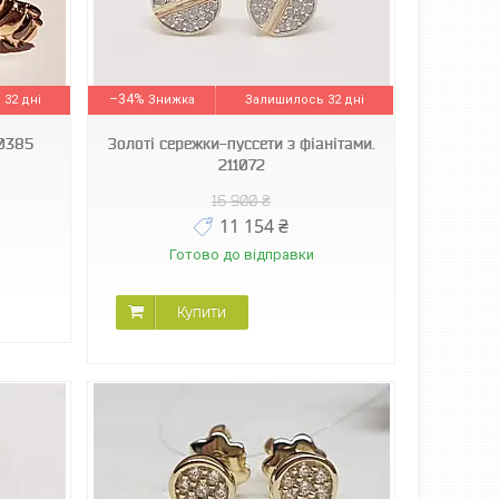
–34%
32 дні
Залишилось 32 дні
10385
Золоті сережки-пуссети з фіанітами.
211072
16 900 ₴
11 154 ₴
Готово до відправки
Купити