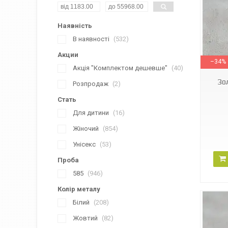
Наявність
В наявності
532
580079
Акции
–34%
Акція "Комплектом дешевше"
40
Зо
Розпродаж
2
Стать
Для дитини
16
Жіночий
854
Унісекс
53
Проба
585
946
Колір металу
Білий
208
Жовтий
82