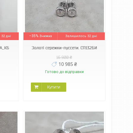
–35%
32 дні
Залишилось 32 дні
_А_КБ
Золоті сережки-пуссети. СП132БИ
16 900 ₴
10 985 ₴
Готово до відправки
Купити