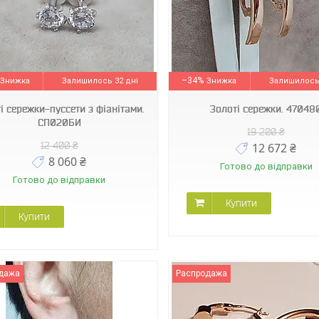
470480
СП087.00302И
–34%
Залишилось 32 дні
Залишилось 
і сережки-пуссети з фіанітами.
Золоті сережки. 47048
СП020БИ
19 200 ₴
12 400 ₴
12 672 ₴
8 060 ₴
Готово до відправки
Готово до відправки
Купити
Купити
дажа
Распродажа