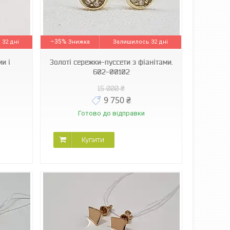
–35%
32 дні
Залишилось 32 дні
и і
Золоті сережки-пуссети з фіанітами.
602-00102
15 000 ₴
9 750 ₴
Готово до відправки
Купити