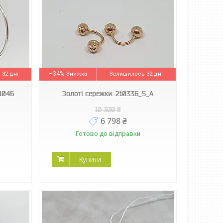
–34%
32 дні
Залишилось 32 дні
0104Б
Золоті сережки. 210336_5_А
10 300 ₴
6 798 ₴
Готово до відправки
Купити