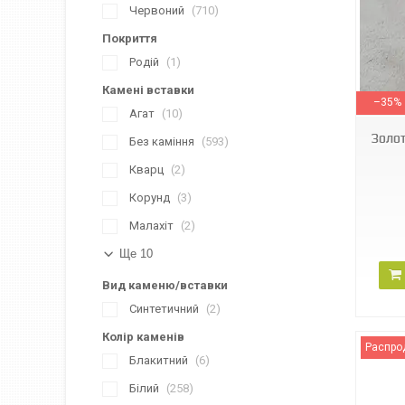
Червоний
710
Покриття
Родій
1
СП020БИ
Камені вставки
–35%
Агат
10
Золот
Без каміння
593
Кварц
2
Корунд
3
Малахіт
2
Ще 10
Вид каменю/вставки
Синтетичний
2
Колір каменів
Распро
Блакитний
6
Білий
258