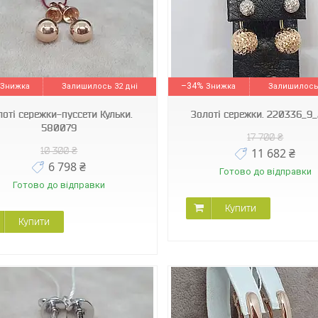
220336_9_А_КБ
СП132БИ
–34%
Залишилось 32 дні
Залишилось 
лоті сережки-пуссети Кульки.
Золоті сережки. 220336_9
580079
17 700 ₴
10 300 ₴
11 682 ₴
6 798 ₴
Готово до відправки
Готово до відправки
Купити
Купити