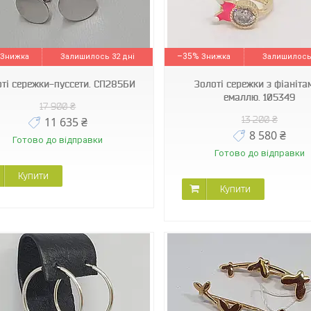
105349 К
60200102
–35%
Залишилось 32 дні
Залишилось 
оті сережки-пуссети. СП285БИ
Золоті сережки з фіанітам
емаллю. 105349
17 900 ₴
13 200 ₴
11 635 ₴
8 580 ₴
Готово до відправки
Готово до відправки
Купити
Купити