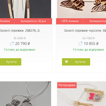
110385
211072
–35%
Залишилось 32 дні
Залишилось 
Золоті сережки. 210278_Б
Золоті сережки-пуссети. 1
31 500 ₴
16 700 ₴
20 790 ₴
10 855 ₴
Готово до відправки
Готово до відправки
Купити
Купити
Распродажа