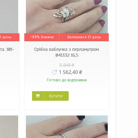
–69%
1 день
Залишився 31 день
а. 101-
Срібна каблучка з перламутром.
041332 16,5
5 040 ₴
1 562,40 ₴
Готово до відправки
Купити