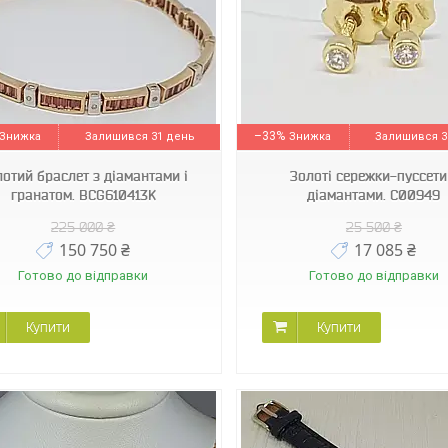
С00949
1026
–33%
Залишився 31 день
Залишився 3
отий браслет з діамантами і
Золоті сережки-пуссети
гранатом. BCG610413K
діамантами. С00949
225 000 ₴
25 500 ₴
150 750 ₴
17 085 ₴
Готово до відправки
Готово до відправки
Купити
Купити