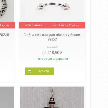
–69%
1 день
Залишився 31 день
1702/8
Срібна сережка для пірсингу брови.
7015С
1 350 ₴
418,50 ₴
Готово до відправки
Купити