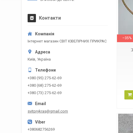
Контакти
50120205041
–35%
Інтернет магазин СВІТ ЮВЕЛІРНИХ ПРИКРАС
Київ, Україна
+380 (95) 275-62-69
+380 (68) 275-62-69
+380 (73) 275-62-69
svitprykras@gmail.com
+380682756269