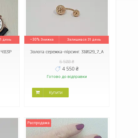
–30%
1 день
Залишився 31 день
 Ч113Р
Золота сережка-пірсинг. 310129_7_А
6 500 ₴
4 550 ₴
Готово до відправки
Купити
Распродажа