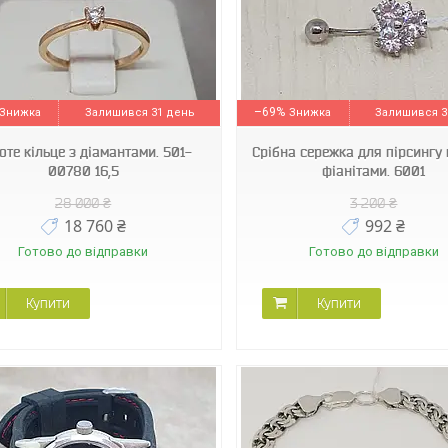
6001
90101066
–69%
Залишився 31 день
Залишився 3
оте кільце з діамантами. 501-
Срібна сережка для пірсингу 
00780 16,5
фіанітами. 6001
28 000 ₴
3 200 ₴
18 760 ₴
992 ₴
Готово до відправки
Готово до відправки
Купити
Купити