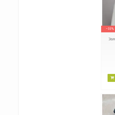
50100780
–33%
Зол