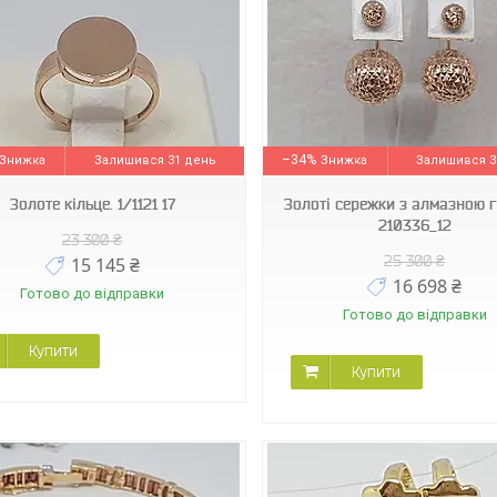
210336_12_А
90800954
–34%
Залишився 31 день
Залишився 3
Золоте кільце. 1/1121 17
Золоті сережки з алмазною 
210336_12
23 300 ₴
25 300 ₴
15 145 ₴
16 698 ₴
Готово до відправки
Готово до відправки
Купити
Купити