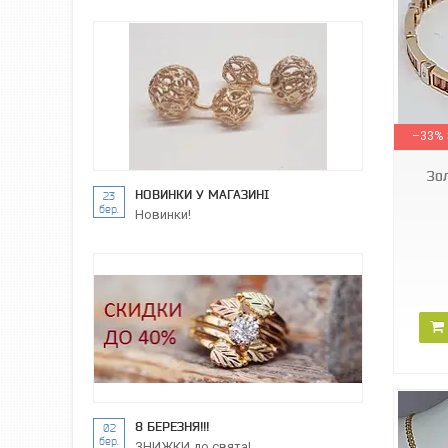
BCG610413K
–33%
Зол
НОВИНКИ У МАГАЗИНІ
23
бер.
Новинки!
8 БЕРЕЗНЯ!!!
02
бер.
ЗНИЖКИ до свята!