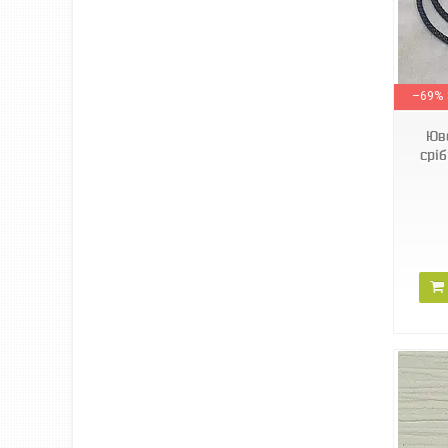
335/Р
–69%
Юв
срі