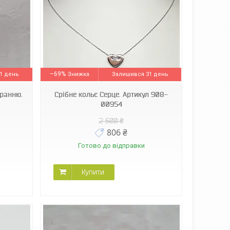
–69%
1 день
Залишився 31 день
гранню.
Срібне кольє Серце. Артикул 908-
00954
2 600 ₴
806 ₴
Готово до відправки
Купити