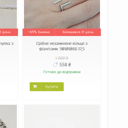
–69%
1 день
Залишився 31 день
пупка з
Срібне незамкнене кільце з
фіанітами. 90101066 17,5
1 800 ₴
558 ₴
Готово до відправки
Купити