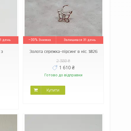
–30%
1 день
Залишився 31 день
 з
Золота сережка-пірсинг в ніс. 1026
2 300 ₴
1 610 ₴
Готово до відправки
Купити