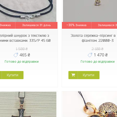
22000-3
11523-Е
–30%
Залишився 31 день
Залишився 3
елірний шнурок з текстилю з
Золота сережка-пірсинг в 
бними вставками. 335/Р 45 60
фіанітом. 22000-3
1 500 ₴
2 100 ₴
465 ₴
1 470 ₴
Готово до відправки
Готово до відправки
Купити
Купити