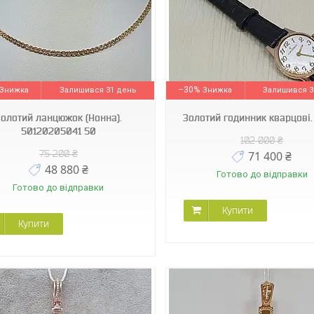
Ч113Р
310129_7_А
–30%
Залишився 31 день
Залишився 3
Золотий ланцюжок (Нонна).
Золотий годинник кварцові.
50120205041 50
102 000 ₴
75 200 ₴
71 400 ₴
48 880 ₴
Готово до відправки
Готово до відправки
Купити
Купити