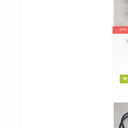
7100059
–69%