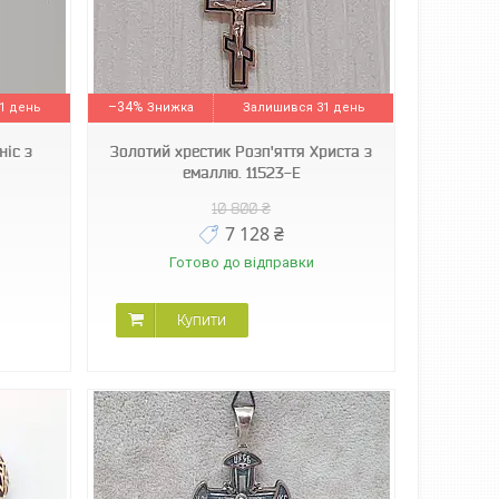
–34%
1 день
Залишився 31 день
ніс з
Золотий хрестик Розп'яття Христа з
емаллю. 11523-Е
10 800 ₴
7 128 ₴
Готово до відправки
Купити