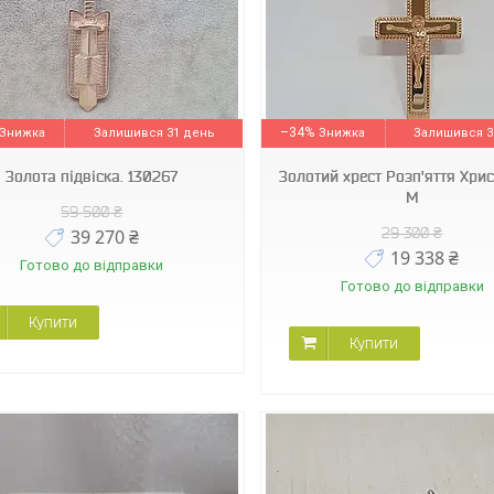
101-М
041332
–34%
Залишився 31 день
Залишився 3
Золота підвіска. 130267
Золотий хрест Розп'яття Христ
М
59 500 ₴
29 300 ₴
39 270 ₴
19 338 ₴
Готово до відправки
Готово до відправки
Купити
Купити