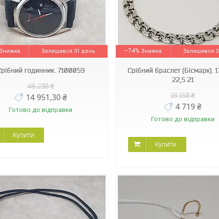
1702/8
7015С
–74%
Залишився 31 день
Залишився 3
Срібний годинник. 7100059
Срібний браслет (Бісмарк). 
22,5 21
48 230 ₴
18 150 ₴
14 951,30 ₴
4 719 ₴
Готово до відправки
Готово до відправки
Купити
Купити