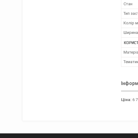
Стан
Тип за
Колір 
Ширина
КОРИСТ
Матері
Темати
Інформ
Ціна:
6 7