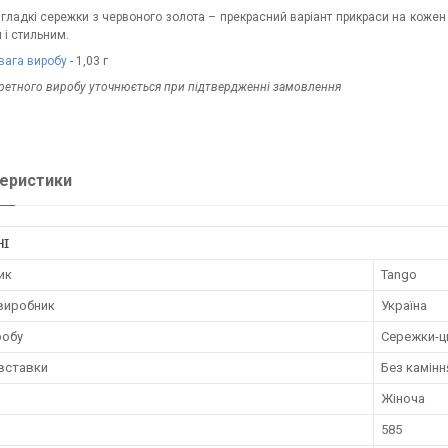
 гладкі сережки з червоного золота – прекрасний варіант прикраси на кожен
 і стильним.
вага виробу
- 1,03 г
кретного виробу уточнюється при підтвердженні замовлення
еристики
НІ
ик
Tango
 виробник
Україна
робу
Сережки-ц
 вставки
Без камінн
Жіноча
585