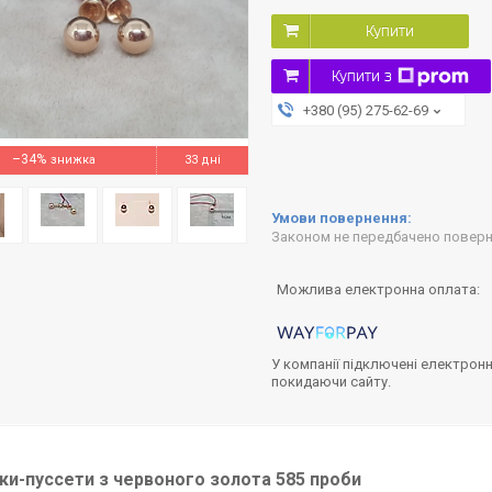
Купити
Купити з
+380 (95) 275-62-69
–34%
33 дні
Законом не передбачено поверне
У компанії підключені електронн
покидаючи сайту.
и-пуссети з червоного золота 585 проби