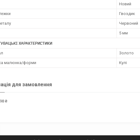
Новий
стежки
Гвоздик
металу
Червоний
5 мм
УВАЦЬКІ ХАРАКТЕРИСТИКИ
ал
Золото
ка малюнка/форми
Кулі
ація для замовлення
98 ₴