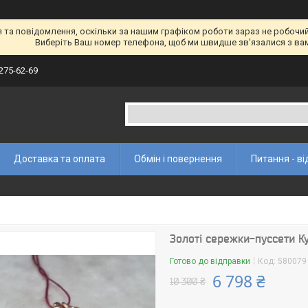
а повідомлення, оскільки за нашим графіком роботи зараз не робочий 
Виберіть Ваш номер телефона, щоб ми швидше зв'язалися з ва
 275-62-69
Доставка та оплата
Обмін і повернення
Питання - ві
Золоті сережки-пуссети К
Готово до відправки
Код:
580079
6 798 ₴
10 300 ₴