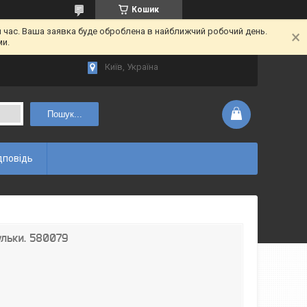
Кошик
час. Ваша заявка буде оброблена в найближчий робочий день.
ми.
Київ, Україна
Пошук...
дповідь
ульки. 580079