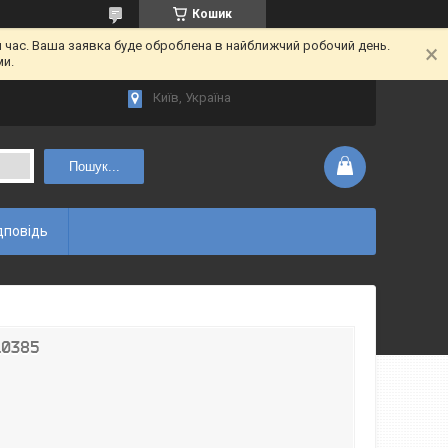
Кошик
час. Ваша заявка буде оброблена в найближчий робочий день.
ми.
Київ, Україна
Пошук...
дповідь
10385