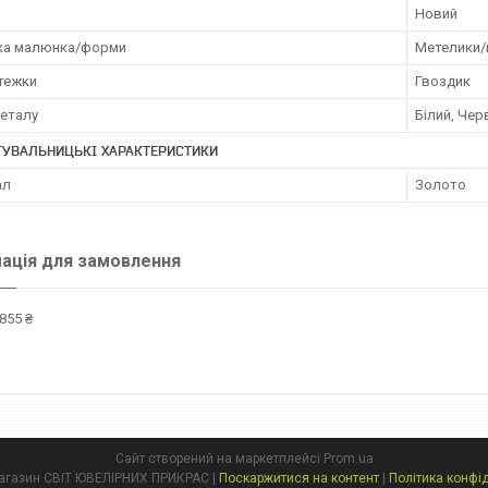
Новий
ка малюнка/форми
Метелики/
стежки
Гвоздик
металу
Білий, Чер
ТУВАЛЬНИЦЬКІ ХАРАКТЕРИСТИКИ
ал
Золото
ація для замовлення
855 ₴
Сайт створений на маркетплейсі
Prom.ua
Інтернет магазин СВІТ ЮВЕЛІРНИХ ПРИКРАС |
Поскаржитися на контент
|
Політика конфі