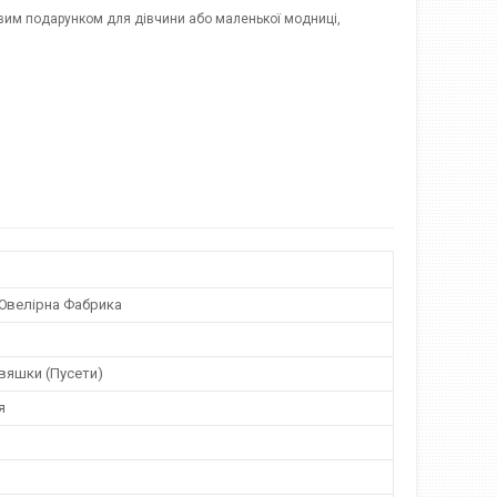
довим подарунком для дівчини або маленької модниці,
Ювелірна Фабрика
вяшки (Пусети)
я