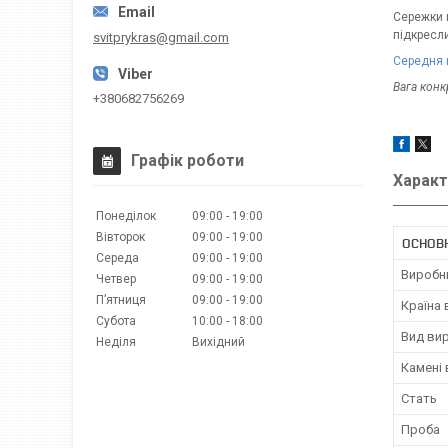
Сережки 
підкресли
svitprykras@gmail.com
Середня 
Вага кон
+380682756269
Графік роботи
Характ
Понеділок
09:00
19:00
Вівторок
09:00
19:00
ОСНОВ
Середа
09:00
19:00
Виробн
Четвер
09:00
19:00
Пʼятниця
09:00
19:00
Країна
Субота
10:00
18:00
Вид ви
Неділя
Вихідний
Камені
Стать
Проба