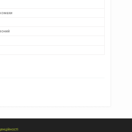
комахи
воний
денційності