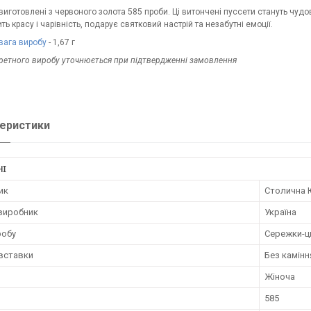
виготовлені з червоного золота 585 проби. Ці витончені пуссети стануть чу
ть красу і чарівність, подарує святковий настрій та незабутні емоції.
вага виробу
- 1,67 г
кретного виробу уточнюється при підтвердженні замовлення
еристики
НІ
ик
Столична 
 виробник
Україна
робу
Сережки-ц
 вставки
Без камінн
Жіноча
585