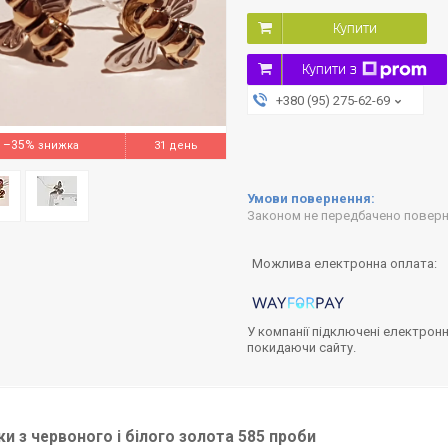
Купити
Купити з
+380 (95) 275-62-69
–35%
31 день
Законом не передбачено поверне
У компанії підключені електронн
покидаючи сайту.
и з червоного і білого золота 585 проби