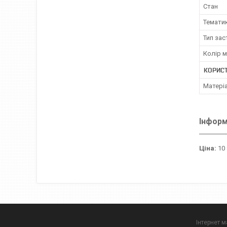
Стан
Темати
Тип за
Колір 
КОРИС
Матері
Інформ
Ціна:
10 