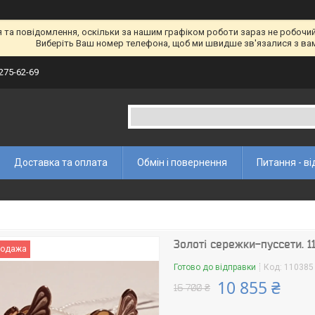
а повідомлення, оскільки за нашим графіком роботи зараз не робочий 
Виберіть Ваш номер телефона, щоб ми швидше зв'язалися з ва
 275-62-69
Доставка та оплата
Обмін і повернення
Питання - ві
Золоті сережки-пуссети. 1
родажа
Готово до відправки
Код:
110385
10 855 ₴
16 700 ₴