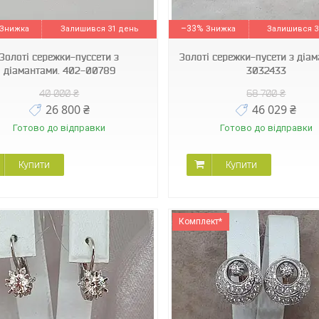
3032433
203184
–33%
Залишився 31 день
Залишився 3
Золоті сережки-пуссети з
Золоті сережки-пусети з діам
діамантами. 402-00789
3032433
40 000 ₴
68 700 ₴
26 800 ₴
46 029 ₴
Готово до відправки
Готово до відправки
Купити
Купити
Комплект*