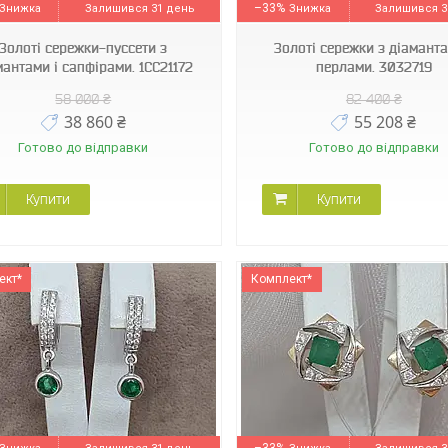
–33%
Залишився 31 день
Залишився 3
Золоті сережки-пуссети з
Золоті сережки з діаманта
мантами і сапфірами. 1СС21172
перлами. 3032719
58 000 ₴
82 400 ₴
38 860 ₴
55 208 ₴
Готово до відправки
Готово до відправки
Купити
Купити
ект*
Комплект*
22287
22231