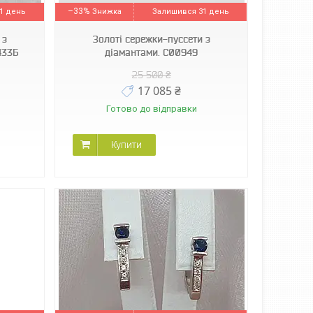
–33%
1 день
Залишився 31 день
 з
Золоті сережки-пуссети з
433Б
діамантами. С00949
25 500 ₴
17 085 ₴
Готово до відправки
Купити