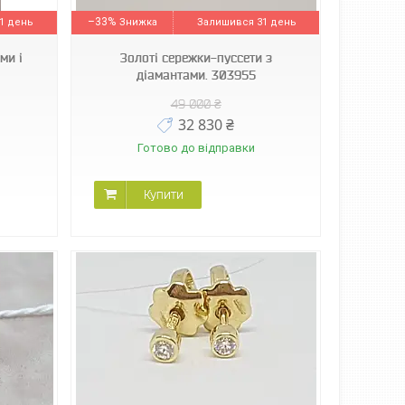
–33%
1 день
Залишився 31 день
ми і
Золоті сережки-пуссети з
діамантами. 303955
49 000 ₴
32 830 ₴
Готово до відправки
Купити