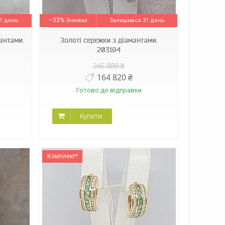
–33%
1 день
Залишився 31 день
антами.
Золоті сережки з діамантами.
203184
246 000 ₴
164 820 ₴
Готово до відправки
Купити
Комплект*