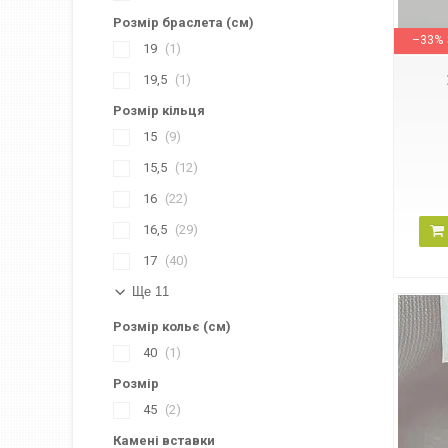
Б40200789
Розмір браслета (см)
–33%
19
1
19,5
1
Розмір кільця
15
9
15,5
12
16
22
16,5
29
17
40
Ще 11
Розмір кольє (см)
40
1
Розмір
45
2
Камені вставки