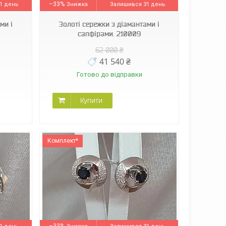
–33%
1 день
Залишився 31 день
ми і
Золоті сережки з діамантами і
сапфірами. 210009
62 000 ₴
41 540 ₴
Готово до відправки
Купити
Комплект*