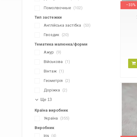
–33%
Помолвочные
102
Тип застежки
Англійська застібка
53
Гвоздик
20
Тематика малюнка/форми
Ажур
9
Військова
1
Вінтаж
1
Геометрія
2
Доріжка
2
Ще 13
Країна виробник
Україна
355
Виробник
1СС21172
Iris
4