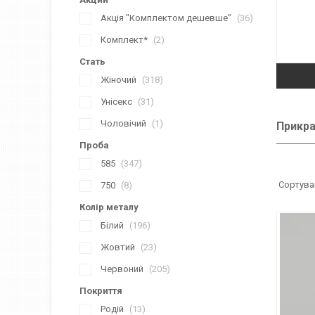
Акція "Комплектом дешевше"
36
Комплект*
2
Стать
Жіночий
318
Унісекс
31
Чоловічий
1
Прикра
Проба
585
347
750
8
Колір металу
Білий
196
Жовтий
23
Червоний
205
Покриття
Родій
13