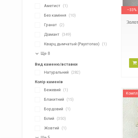
214178
Аметист
1
–33%
Без каміння
10
Золот
Гранат
2
Діамант
349
Кварц дымчатый (Раухтопаз)
1
Ще 8
Вид каменю/вставки
Натуральний
282
Колір каменів
Бежевий
1
Компл
Блакитний
15
Бордовий
1
Білий
350
Жовтий
1
Ще 5
65831/1