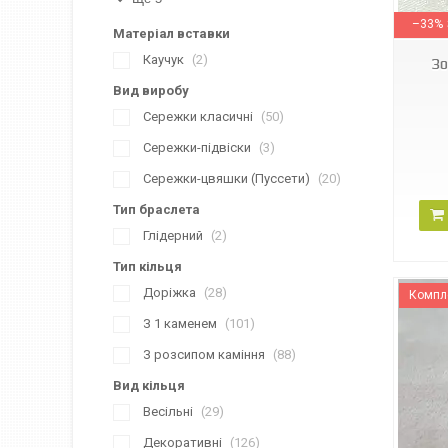
–33%
Матеріал вставки
Каучук
2
Зо
Вид виробу
Сережки класичні
50
Сережки-підвіски
3
Сережки-цвяшки (Пуссети)
20
Тип браслета
Глідерний
2
Тип кільця
Доріжка
28
Компл
З 1 каменем
101
З розсипом каміння
88
Вид кільця
Весільні
29
880110СП
Декоративні
126