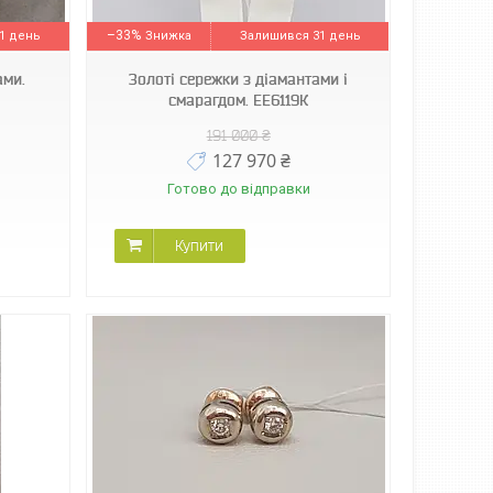
–33%
1 день
Залишився 31 день
ами.
Золоті сережки з діамантами і
смарагдом. ЕЕ6119К
191 000 ₴
127 970 ₴
Готово до відправки
Купити