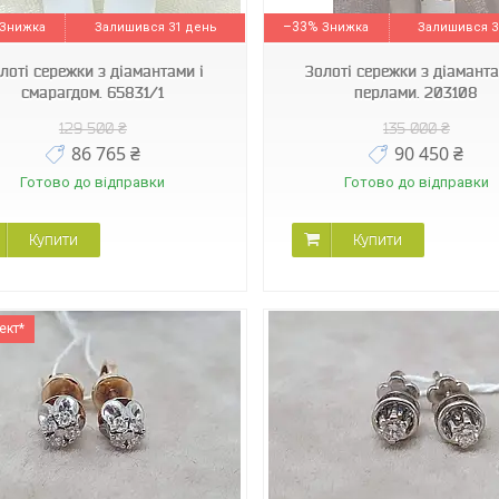
–33%
Залишився 31 день
Залишився 3
лоті сережки з діамантами і
Золоті сережки з діаманта
смарагдом. 65831/1
перлами. 203108
129 500 ₴
135 000 ₴
86 765 ₴
90 450 ₴
Готово до відправки
Готово до відправки
Купити
Купити
ект*
3032433Б
С00949