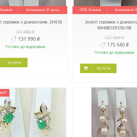
8В410228336/10
EE6119К
–33%
Залишився 31 день
Залишився 3
і сережки з діамантами. 214178
Золоті сережки з діамант
8В410228336/10
197 000 ₴
262 000 ₴
131 990 ₴
175 540 ₴
Готово до відправки
Готово до відправки
Купити
Купити
ект*
203108
303955