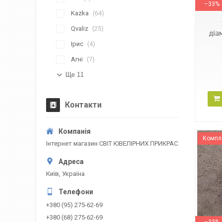
–33%
Kazka
64
Qvaliz
25
діа
Ірис
4
Агні
7
Ще 11
Контакти
Компл
Інтернет магазин СВІТ ЮВЕЛІРНИХ ПРИКРАС
Київ, Україна
+380 (95) 275-62-69
1СИ21277
+380 (68) 275-62-69