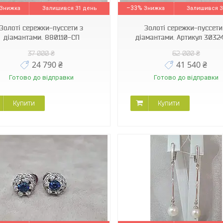
–33%
Залишився 31 день
Залишився 3
Золоті сережки-пуссети з
Золоті сережки-пуссети
діамантами. 880110-СП
діамантами. Артикул 3032
37 000 ₴
62 000 ₴
24 790 ₴
41 540 ₴
Готово до відправки
Готово до відправки
Купити
Купити
3032719
210009