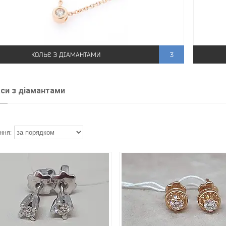
КОЛЬЄ З ДІАМАНТАМИ
3
си з діамантами