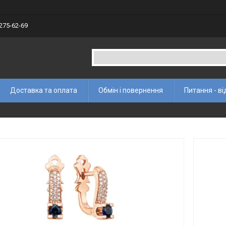
 275-62-69
Доставка та оплата
Обмін і повернення
Питання - ві