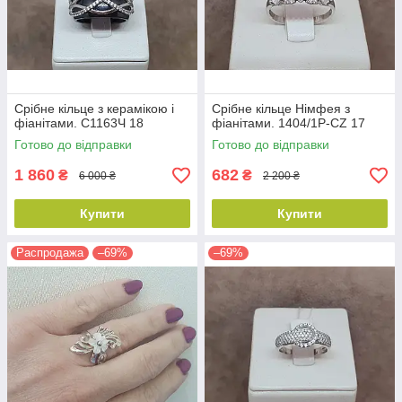
Срібне кільце з керамікою і
Срібне кільце Німфея з
фіанітами. С1163Ч 18
фіанітами. 1404/1Р-CZ 17
Готово до відправки
Готово до відправки
1 860
682
₴
₴
6 000 ₴
2 200 ₴
Купити
Купити
Распродажа
–69%
–69%