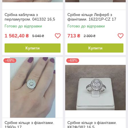
Срібна каблучка з
Срібне кільце Леферб з
перламутром. 041332 16,5
фіанітами. 1622/1Р-CZ 17
Готово до відправки
Готово до відправки
1 562,40
713
₴
₴
5 040 ₴
2 300 ₴
Купити
Купити
–69%
–69%
Срібне кільце з фіанітами.
Срібне кільце з фіанітами.
1960р 17
КК2Ф/382 16,5