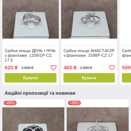
Срібне кільце ДЕНЬ І НІЧЬ
Срібне кільце АНАСТАСІЯ
Сріб
з фіанітами. 1209/1Р-CZ
з фіанітами. 1598Р-CZ 17
фіан
17,5
620
465
589
₴
₴
2 000 ₴
1 500 ₴
Купити
Купити
Акційні пропозиції та новинки
–69%
–69%