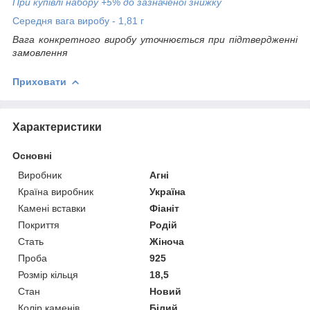
При купівлі набору +5% до зазначеної знижку
Середня вага виробу - 1,81 г
Вага конкретного виробу уточнюється при підтвердженні
замовлення
Приховати
Характеристики
Основні
Виробник
Агні
Країна виробник
Україна
Камені вставки
Фіаніт
Покриття
Родій
Стать
Жіноча
Проба
925
Розмір кільця
18,5
Стан
Новий
Колір каменів
Білий