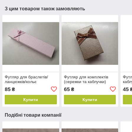
З цим товаром також замовляють
Футляр для браслетів/
Футляр для комплектів
Футл
ланцюжків/кольє
(сережки та каблучки)
кабл
85
65
45
₴
₴
Купити
Купити
Подібні товари компанії