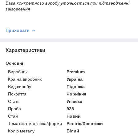
Вага конкретного виробу уточнюється при підтвердженні
замовлення
Приховати
Характеристики
Основні
Виробник
Premium
Країна виробник
Україна
Вид виробу
Підвіска
Покриття
Чорніння
Стать
Унісекс
Проба
925
Стан
Новий
Тематика малюнка/форми
Релігія/Хрестики
Колір металу
Білий