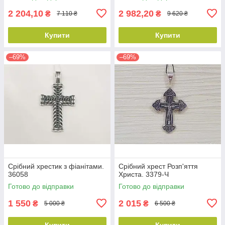
2 204,10
2 982,20
₴
₴
7 110 ₴
9 620 ₴
Купити
Купити
–69%
–69%
Срібний хрестик з фіанітами.
Срібний хрест Розп'яття
36058
Христа. 3379-Ч
Готово до відправки
Готово до відправки
1 550
2 015
₴
₴
5 000 ₴
6 500 ₴
Купити
Купити