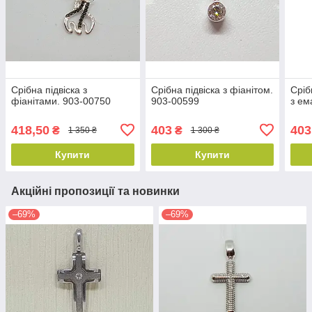
Срібна підвіска з
Срібна підвіска з фіанітом.
Сріб
фіанітами. 903-00750
903-00599
з ем
418,50
403
403
₴
₴
1 350 ₴
1 300 ₴
Купити
Купити
Акційні пропозиції та новинки
–69%
–69%