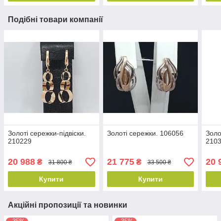
Подібні товари компанії
Золоті сережки-підвіски.
Золоті сережки. 106056
Золо
210229
210
20 988
21 775
20 
₴
₴
31 800 ₴
33 500 ₴
Купити
Купити
Акційні пропозиції та новинки