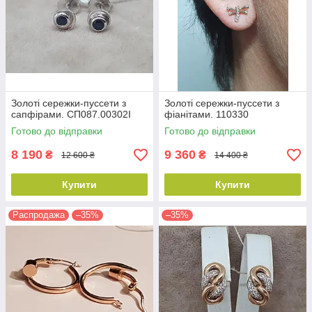
Золоті сережки-пуссети з
Золоті сережки-пуссети з
сапфірами. СП087.00302І
фіанітами. 110330
Готово до відправки
Готово до відправки
8 190
9 360
₴
₴
12 600 ₴
14 400 ₴
Купити
Купити
Распродажа
–35%
–35%