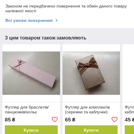
Законом не передбачено повернення та обмін даного товару
належної якості
Всі умови повернення
З цим товаром також замовляють
Футляр для браслетів/
Футляр для комплектів
Футл
ланцюжків/кольє
(сережки та каблучки)
кабл
85
65
45
₴
₴
Купити
Купити