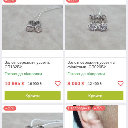
–35%
–35%
Золоті сережки-пуссети.
Золоті сережки-пуссети з
СП132БИ
фіанітами. СП020БИ
Готово до відправки
Готово до відправки
10 985
8 060
₴
₴
16 900 ₴
12 400 ₴
Купити
Купити
–35%
Распродажа
–35%