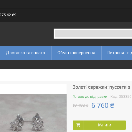
 275-62-69
Доставка та оплата
Обмін і повернення
Питання - ві
Золоті сережки-пуссети з
Готово до відправки
Код:
353350
6 760 ₴
10 400 ₴
Купити