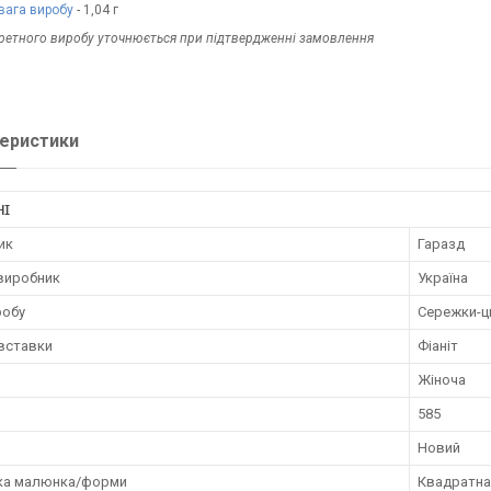
вага виробу
- 1,04 г
кретного виробу уточнюється при підтвердженні замовлення
еристики
НІ
ик
Гаразд
 виробник
Україна
робу
Сережки-ц
 вставки
Фіаніт
Жіноча
585
Новий
ка малюнка/форми
Квадратн