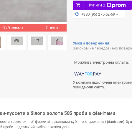
Купити з
+380 (95) 275-62-69
–35%
31 день
Законом не передбачено поверне
У компанії підключені електронн
покидаючи сайту.
и-пуссети з білого золота 585 проби з фіанітами
уссети геометричної форми зі вставками кубічного цирконію (фіанітами) буду
5 проби – ідеальний вибір на кожен день.