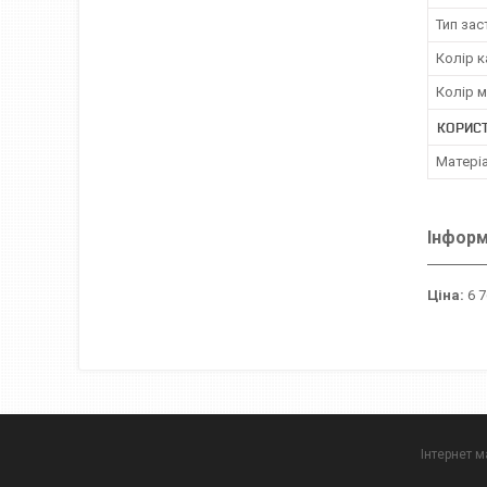
Тип за
Колір к
Колір 
КОРИС
Матері
Інформ
Ціна:
6 7