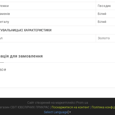
стежки
Гвоздик
аменів
Білий
металу
Білий
ТУВАЛЬНИЦЬКІ ХАРАКТЕРИСТИКИ
ал
Золото
ація для замовлення
60 ₴
Сайт створений на маркетплейсі
Prom.ua
Інтернет магазин СВІТ ЮВЕЛІРНИХ ПРИКРАС |
Поскаржитися на контент
|
Політика конфі
Select Language
▼