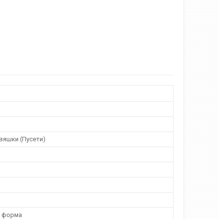
вяшки (Пусети)
а форма