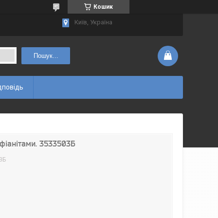
Кошик
Київ, Україна
Пошук...
дповідь
 фіанітами. 3533503Б
3Б