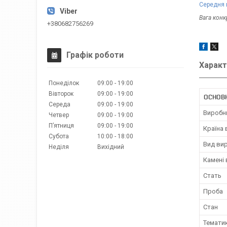
Середня 
Вага кон
+380682756269
Графік роботи
Характ
Понеділок
09:00
19:00
Вівторок
09:00
19:00
ОСНОВ
Середа
09:00
19:00
Виробн
Четвер
09:00
19:00
Пʼятниця
09:00
19:00
Країна
Субота
10:00
18:00
Вид ви
Неділя
Вихідний
Камені
Стать
Проба
Стан
Темати