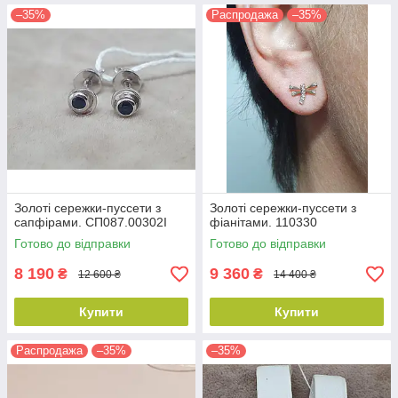
–35%
Распродажа
–35%
Золоті сережки-пуссети з
Золоті сережки-пуссети з
сапфірами. СП087.00302І
фіанітами. 110330
Готово до відправки
Готово до відправки
8 190
9 360
₴
₴
12 600 ₴
14 400 ₴
Купити
Купити
Распродажа
–35%
–35%