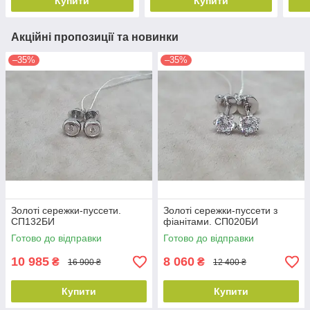
Купити
Купити
Акційні пропозиції та новинки
–35%
–35%
Золоті сережки-пуссети.
Золоті сережки-пуссети з
СП132БИ
фіанітами. СП020БИ
Готово до відправки
Готово до відправки
10 985
8 060
₴
₴
16 900 ₴
12 400 ₴
Купити
Купити