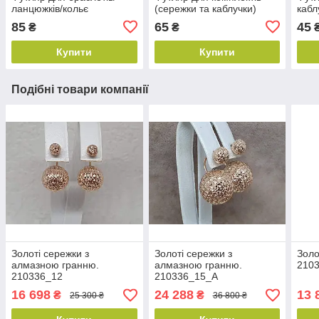
ланцюжків/кольє
(сережки та каблучки)
кабл
85
65
45
₴
₴
Купити
Купити
Подібні товари компанії
Золоті сережки з
Золоті сережки з
Золо
алмазною гранню.
алмазною гранню.
210
210336_12
210336_15_А
16 698
24 288
13 
₴
₴
25 300 ₴
36 800 ₴