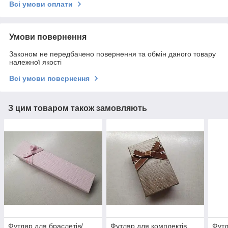
Всі умови оплати
Умови повернення
Законом не передбачено повернення та обмін даного товару
належної якості
Всі умови повернення
З цим товаром також замовляють
Футляр для браслетів/
Футляр для комплектів
Футл