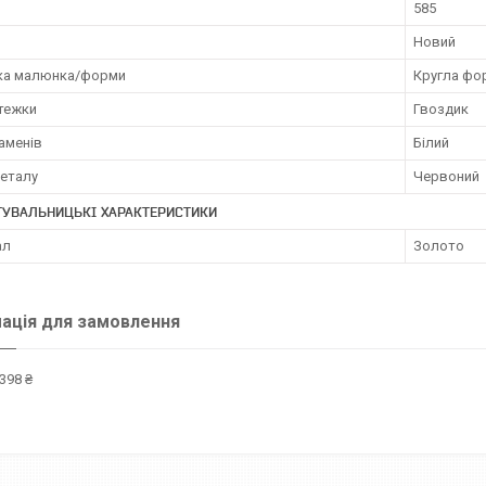
585
Новий
ка малюнка/форми
Кругла фо
стежки
Гвоздик
аменів
Білий
металу
Червоний
ТУВАЛЬНИЦЬКІ ХАРАКТЕРИСТИКИ
ал
Золото
ація для замовлення
398 ₴