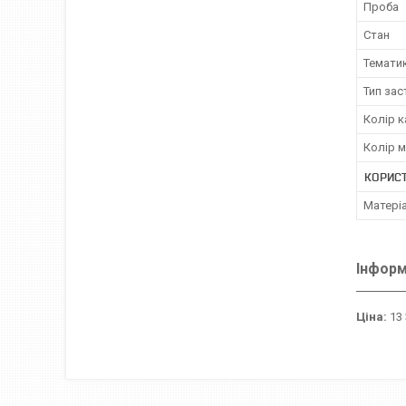
Проба
Стан
Темати
Тип за
Колір к
Колір 
КОРИС
Матері
Інформ
Ціна:
13 