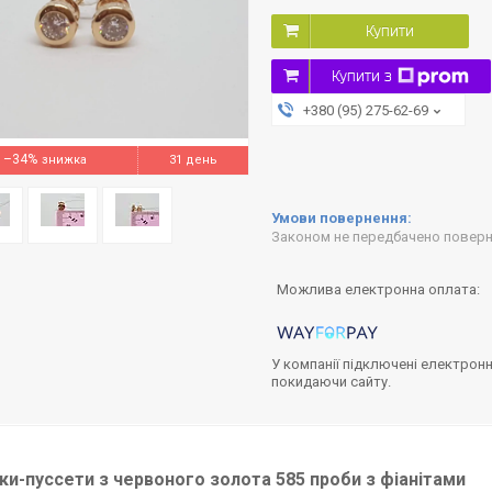
Купити
Купити з
+380 (95) 275-62-69
–34%
31 день
Законом не передбачено поверне
У компанії підключені електронн
покидаючи сайту.
и-пуссети з червоного золота 585 проби з фіанітами