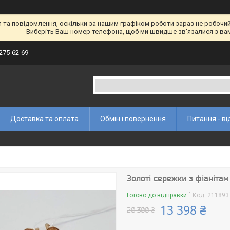
а повідомлення, оскільки за нашим графіком роботи зараз не робочий 
Виберіть Ваш номер телефона, щоб ми швидше зв'язалися з ва
 275-62-69
Доставка та оплата
Обмін і повернення
Питання - ві
Золоті сережки з фіанітам
Готово до відправки
Код:
211893
13 398 ₴
20 300 ₴