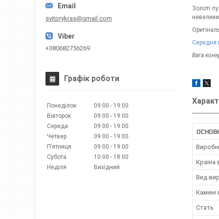
Золоті п
невелики
svitprykras@gmail.com
Оригіналь
Середня 
+380682756269
Вага кон
Графік роботи
Характ
Понеділок
09:00
19:00
Вівторок
09:00
19:00
Середа
09:00
19:00
ОСНОВ
Четвер
09:00
19:00
Пʼятниця
09:00
19:00
Виробн
Субота
10:00
18:00
Країна
Неділя
Вихідний
Вид ви
Камені
Стать