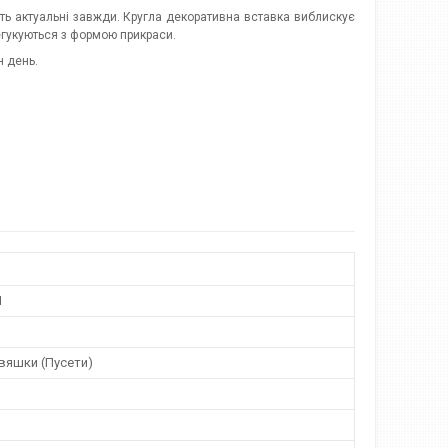
уть актуальні завжди. Кругла декоративна вставка виблискує
егукуються з формою прикраси.
н день.
M
вяшки (Пусети)