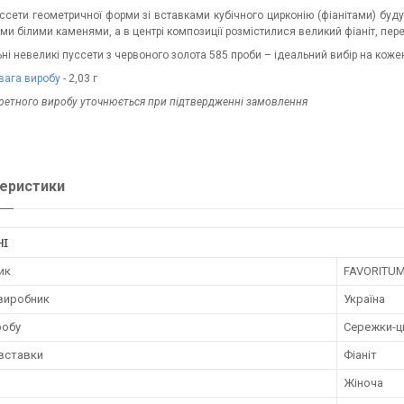
уссети геометричної форми зі вставками кубічного цирконію (фіанітами) буд
ми білими каменями, а в центрі композиції розмістилися великий фіаніт, пер
ні невеликі пуссети з червоного золота 585 проби – ідеальний вибір на коже
вага виробу
- 2,03 г
кретного виробу уточнюється при підтвердженні замовлення
еристики
НІ
ик
FAVORITU
 виробник
Україна
робу
Сережки-ц
 вставки
Фіаніт
Жіноча