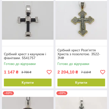
Срібний хрест Розп'яття
Срібний хрест з каучуком і
Христа з позолотою. 3522-
фіанітами. 5541757
ЗЧФ
Готово до відправки
Готово до відправки
1 147
2 204,10
₴
₴
3 700 ₴
7 110 ₴
Купити
Купити
–69%
–69%