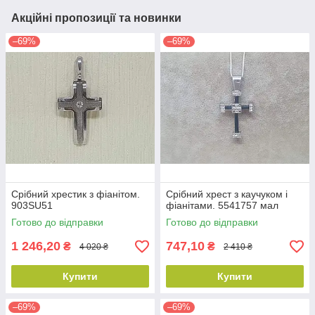
Акційні пропозиції та новинки
–69%
–69%
Срібний хрестик з фіанітом.
Срібний хрест з каучуком і
903SU51
фіанітами. 5541757 мал
Готово до відправки
Готово до відправки
1 246,20
747,10
₴
₴
4 020 ₴
2 410 ₴
Купити
Купити
–69%
–69%