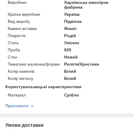
Виробник
Харківська ювелірна
фабрика
Країна виробник
Україна
Вид виробу
Підвіска
Камені вставки
Фіаніт
Покриття
Родій
Стать
Унісекс
Проба
925
Стан
Новий
Тематика малюнка/форми
Релігія/Хрестики
Колір каменів
Білий
Колір металу
Білий
Користувальницькі характеристики
Матеріал
Срібло
Приховати
Умови доставки