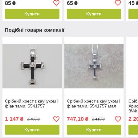
85
65
45
₴
₴
Купити
Купити
Подібні товари компанії
Срібний хрест з каучуком і
Срібний хрест з каучуком і
Сріб
фіанітами. 5541757
фіанітами. 5541757 мал
Хрис
ЗЧФ
1 147
747,10
2 2
₴
₴
3 700 ₴
2 410 ₴
Купити
Купити