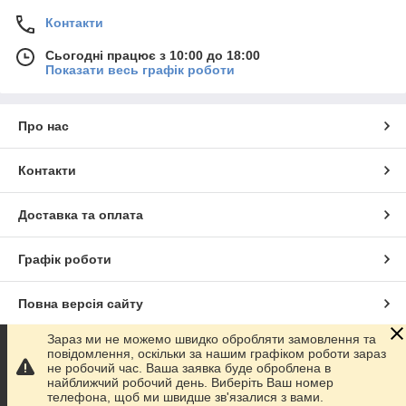
Контакти
Сьогодні працює з 10:00 до 18:00
Показати весь графік роботи
Про нас
Контакти
Доставка та оплата
Графік роботи
Повна версія сайту
Зараз ми не можемо швидко обробляти замовлення та
Сайт створено на маркетплейсі
Prom.ua
повідомлення, оскільки за нашим графіком роботи зараз
не робочий час. Ваша заявка буде оброблена в
найближчий робочий день. Виберіть Ваш номер
Політика конфіденційності
телефона, щоб ми швидше зв'язалися з вами.