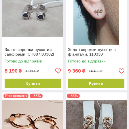
Золоті сережки-пуссети з
Золоті сережки-пуссети з
сапфірами. СП087.00302І
фіанітами. 110330
Готово до відправки
Готово до відправки
8 190
9 360
₴
₴
12 600 ₴
14 400 ₴
Купити
Купити
Распродажа
–35%
–35%