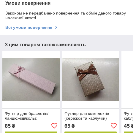
Умови повернення
Законом не передбачено повернення та обмін даного товару
належної якості
Всі умови повернення
З цим товаром також замовляють
Футляр для браслетів/
Футляр для комплектів
Футл
ланцюжків/кольє
(сережки та каблучки)
кабл
85
65
45
₴
₴