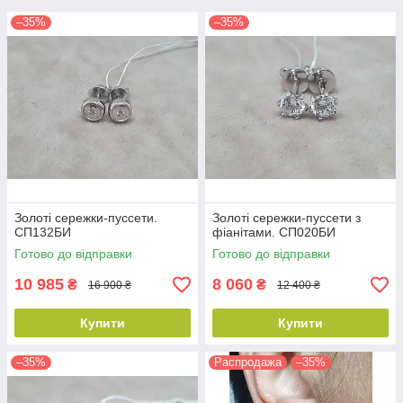
–35%
–35%
Золоті сережки-пуссети.
Золоті сережки-пуссети з
СП132БИ
фіанітами. СП020БИ
Готово до відправки
Готово до відправки
10 985
8 060
₴
₴
16 900 ₴
12 400 ₴
Купити
Купити
–35%
Распродажа
–35%