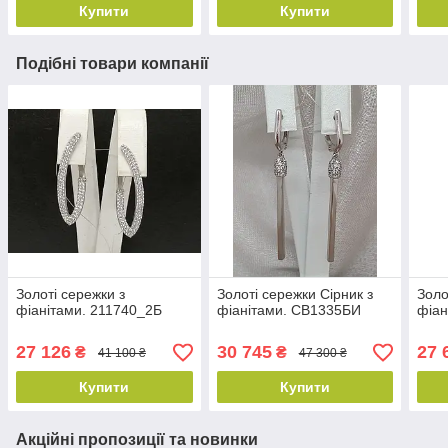
Купити
Купити
Подібні товари компанії
Золоті сережки з
Золоті сережки Сірник з
Золо
фіанітами. 211740_2Б
фіанітами. СВ1335БИ
фіан
27 126
30 745
27 
₴
₴
41 100 ₴
47 300 ₴
Купити
Купити
Акційні пропозиції та новинки