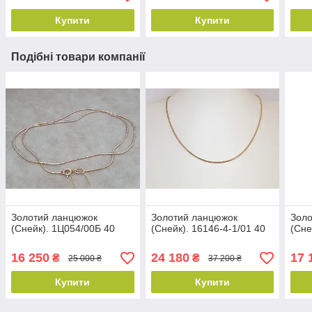
Купити
Купити
Подібні товари компанії
Золотий ланцюжок
Золотий ланцюжок
Зол
(Снейк). 1Ц054/00Б 40
(Снейк). 16146-4-1/01 40
(Сне
16 250
24 180
17 
₴
₴
25 000 ₴
37 200 ₴
Купити
Купити