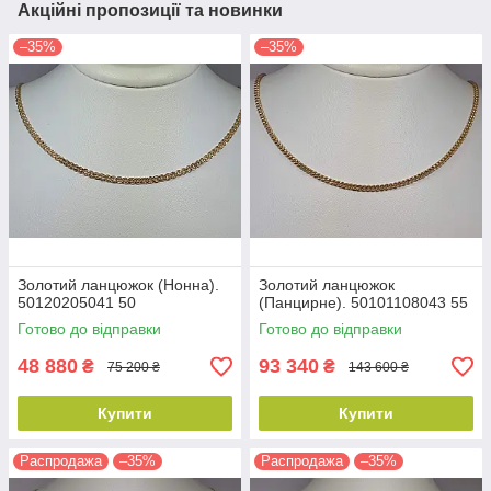
Акційні пропозиції та новинки
–35%
–35%
Золотий ланцюжок (Нонна).
Золотий ланцюжок
50120205041 50
(Панцирне). 50101108043 55
Готово до відправки
Готово до відправки
48 880
93 340
₴
₴
75 200 ₴
143 600 ₴
Купити
Купити
Распродажа
–35%
Распродажа
–35%