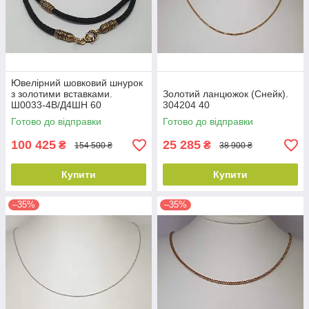
Ювелірний шовковий шнурок
з золотими вставками.
Золотий ланцюжок (Снейк).
Ш0033-4В/Д4ШН 60
304204 40
Готово до відправки
Готово до відправки
100 425
25 285
₴
₴
154 500 ₴
38 900 ₴
Купити
Купити
–35%
–35%