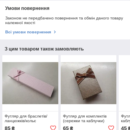
Умови повернення
Законом не передбачено повернення та обмін даного товару
належної якості
Всі умови повернення
З цим товаром також замовляють
Футляр для браслетів/
Футляр для комплектів
Футл
ланцюжків/кольє
(сережки та каблучки)
кабл
85
65
45
₴
₴