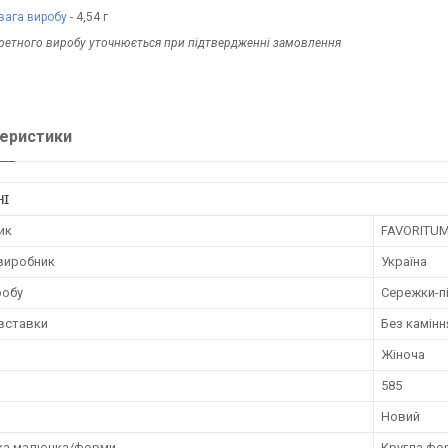
вага виробу
- 4,54 г
кретного виробу уточнюється при підтвердженні замовлення
еристики
НІ
ик
FAVORITU
 виробник
Україна
робу
Сережки-п
 вставки
Без камінн
Жіноча
585
Новий
ка малюнка/форми
Кругла фо