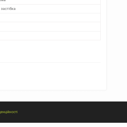
 застібка
денційності