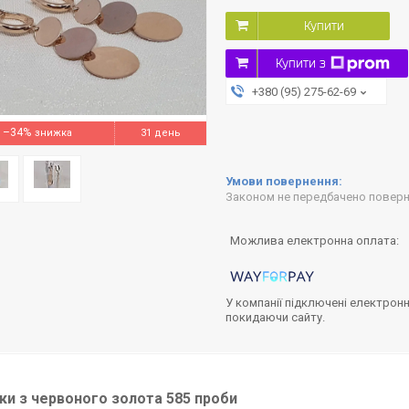
Купити
Купити з
+380 (95) 275-62-69
–34%
31 день
Законом не передбачено поверне
У компанії підключені електронн
покидаючи сайту.
и з червоного золота 585 проби