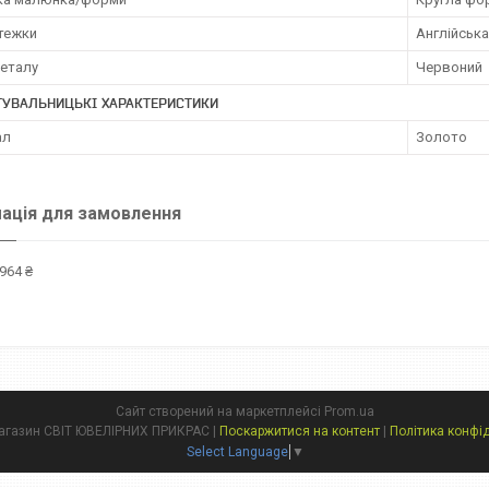
стежки
Англійська
металу
Червоний
ТУВАЛЬНИЦЬКІ ХАРАКТЕРИСТИКИ
ал
Золото
ація для замовлення
964 ₴
Сайт створений на маркетплейсі
Prom.ua
Інтернет магазин СВІТ ЮВЕЛІРНИХ ПРИКРАС |
Поскаржитися на контент
|
Політика конфі
Select Language
▼