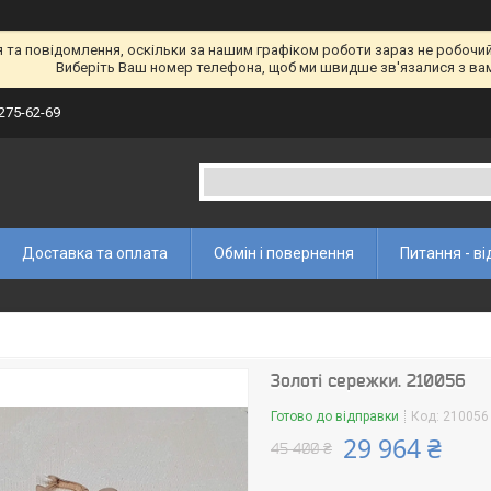
а повідомлення, оскільки за нашим графіком роботи зараз не робочий 
Виберіть Ваш номер телефона, щоб ми швидше зв'язалися з ва
 275-62-69
Доставка та оплата
Обмін і повернення
Питання - ві
Золоті сережки. 210056
Готово до відправки
Код:
210056
29 964 ₴
45 400 ₴