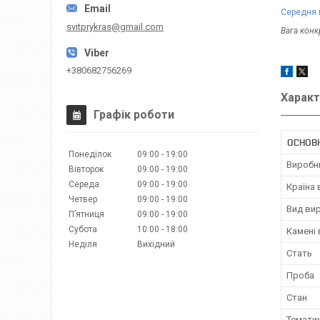
Середня 
svitprykras@gmail.com
Вага кон
+380682756269
Характ
Графік роботи
ОСНОВ
Понеділок
09:00
19:00
Виробн
Вівторок
09:00
19:00
Середа
09:00
19:00
Країна
Четвер
09:00
19:00
Вид ви
Пʼятниця
09:00
19:00
Субота
10:00
18:00
Камені
Неділя
Вихідний
Стать
Проба
Стан
Темати