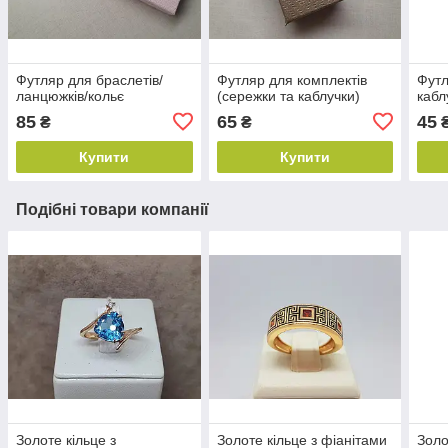
Футляр для браслетів/
Футляр для комплектів
Футл
ланцюжків/кольє
(сережки та каблучки)
кабл
85
65
45
₴
₴
Купити
Купити
Подібні товари компанії
Золоте кільце з
Золоте кільце з фіанітами
Золо