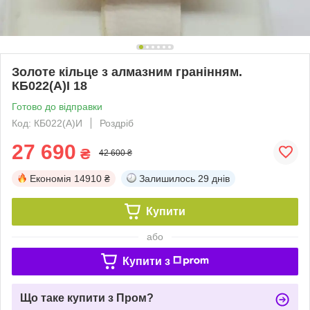
Золоте кільце з алмазним гранінням.
КБ022(А)І 18
Готово до відправки
Код: КБ022(А)И
Роздріб
27 690
₴
42 600 ₴
Економія
14910 ₴
Залишилось
29 днів
Купити
або
Купити з
Що таке купити з Пром?