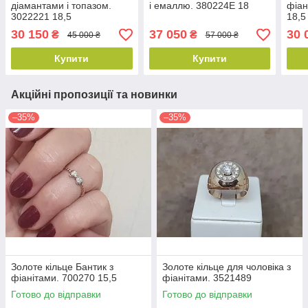
діамантами і топазом.
і емаллю. 380224Е 18
фіа
3022221 18,5
18,5
30 150
37 050
30 
₴
₴
45 000 ₴
57 000 ₴
Купити
Купити
Акційні пропозиції та новинки
–35%
–35%
Золоте кільце Бантик з
Золоте кільце для чоловіка з
фіанітами. 700270 15,5
фіанітами. 3521489
Готово до відправки
Готово до відправки