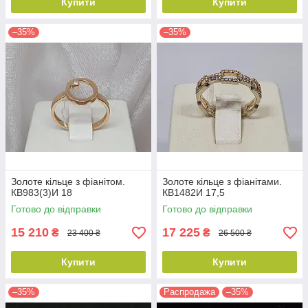
Купити
Купити
–35%
–35%
Золоте кільце з фіанітом.
Золоте кільце з фіанітами.
КВ983(3)И 18
КВ1482И 17,5
Готово до відправки
Готово до відправки
15 210
17 225
₴
₴
23 400 ₴
26 500 ₴
Купити
Купити
–35%
Распродажа
–35%