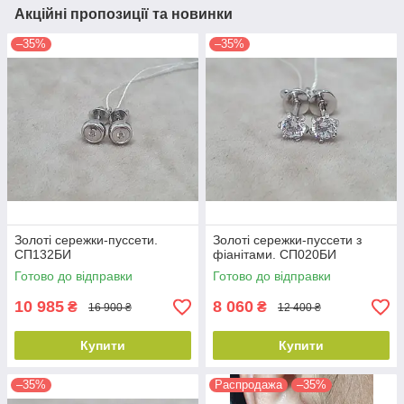
Акційні пропозиції та новинки
–35%
–35%
Золоті сережки-пуссети.
Золоті сережки-пуссети з
СП132БИ
фіанітами. СП020БИ
Готово до відправки
Готово до відправки
10 985
8 060
₴
₴
16 900 ₴
12 400 ₴
Купити
Купити
–35%
Распродажа
–35%