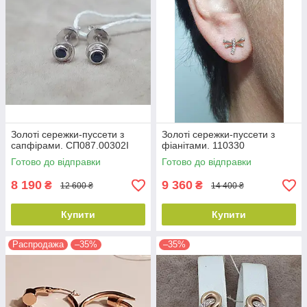
Золоті сережки-пуссети з
Золоті сережки-пуссети з
сапфірами. СП087.00302І
фіанітами. 110330
Готово до відправки
Готово до відправки
8 190
9 360
₴
₴
12 600 ₴
14 400 ₴
Купити
Купити
Распродажа
–35%
–35%