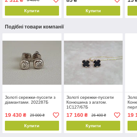
₴
₴
3 400 ₴
Купити
Купити
Подібні товари компанії
Золоті сережки-пуссети з
Золоті сережки-пуссети
Золо
діамантами. 202287Б
Конюшина з агатом.
Кон
1С127/67Б
перл
19 430
17 160
19 
₴
₴
29 000 ₴
26 400 ₴
Купити
Купити