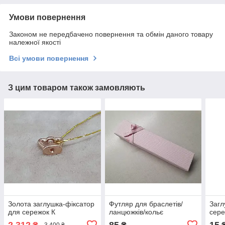
Умови повернення
Законом не передбачено повернення та обмін даного товару
належної якості
Всі умови повернення
З цим товаром також замовляють
Золота заглушка-фіксатор
Футляр для браслетів/
Загл
для сережок К
ланцюжків/кольє
сере
2 312
85
15