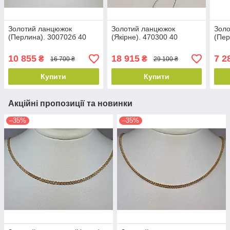
Золотий ланцюжок
Золотий ланцюжок
Зол
(Перлина). 300702б 40
(Якірне). 470300 40
(Пер
10 855
18 915
7 2
₴
₴
16 700 ₴
29 100 ₴
Купити
Купити
Акційні пропозиції та новинки
–35%
–35%