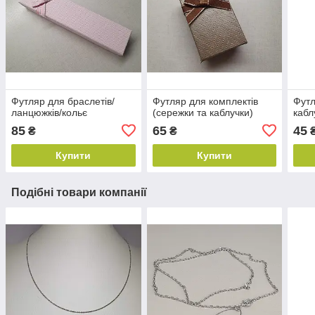
Футляр для браслетів/
Футляр для комплектів
Футл
ланцюжків/кольє
(сережки та каблучки)
кабл
85
65
45
₴
₴
Купити
Купити
Подібні товари компанії