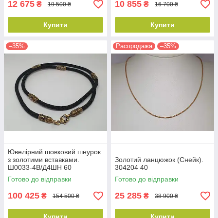
12 675
10 855
₴
₴
19 500 ₴
16 700 ₴
Купити
Купити
–35%
Распродажа
–35%
Ювелірний шовковий шнурок
з золотими вставками.
Золотий ланцюжок (Снейк).
Ш0033-4В/Д4ШН 60
304204 40
Готово до відправки
Готово до відправки
100 425
25 285
₴
₴
154 500 ₴
38 900 ₴
Купити
Купити