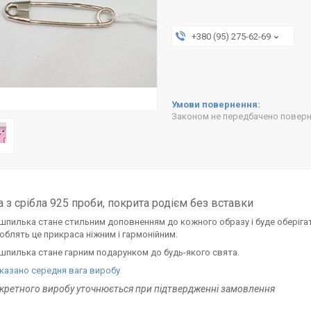
+380 (95) 275-62-69
Законом не передбачено поверне
 з срібла 925 проби, покрита родієм без вставки
пилька стане стильним доповненням до кожного образу і буде оберігат
облять це прикраса ніжним і гармонійним.
пилька стане гарним подарунком до будь-якого свята.
вказано середня вага виробу
нкретного виробу уточнюється при підтвердженні замовлення