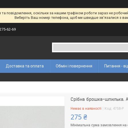
а повідомлення, оскільки за нашим графіком роботи зараз не робочий 
Виберіть Ваш номер телефона, щоб ми швидше зв'язалися з ва
 275-62-69
Доставка та оплата
Обмін і повернення
Питання - ві
Срібна брошка-шпилька. 
Немає в наявності
Код:
4758-Р
275 ₴
Мінімальна сума замовлення на с