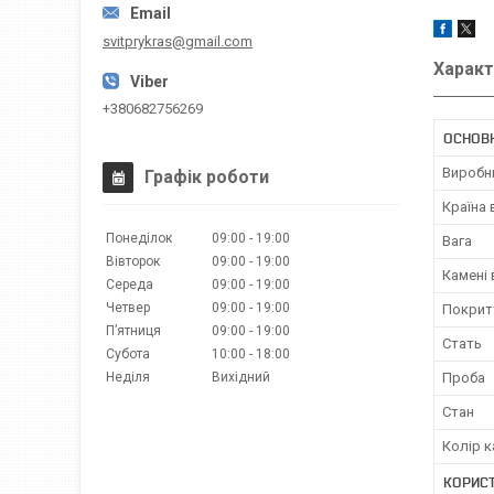
svitprykras@gmail.com
Характ
+380682756269
ОСНОВ
Виробн
Графік роботи
Країна
Понеділок
09:00
19:00
Вага
Вівторок
09:00
19:00
Камені
Середа
09:00
19:00
Четвер
09:00
19:00
Покрит
Пʼятниця
09:00
19:00
Стать
Субота
10:00
18:00
Неділя
Вихідний
Проба
Стан
Колір к
КОРИС