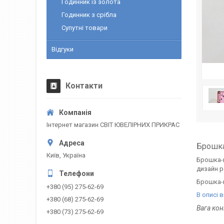
Годинник із золота
Годинник з срібла
Супутні товари
Відгуки
Контакти
Інтернет магазин СВІТ ЮВЕЛІРНИХ ПРИКРАС
Брошка
Київ, Україна
Брошка-ш
дизайн р
Брошка-ш
+380 (95) 275-62-69
В описі 
+380 (68) 275-62-69
Вага ко
+380 (73) 275-62-69