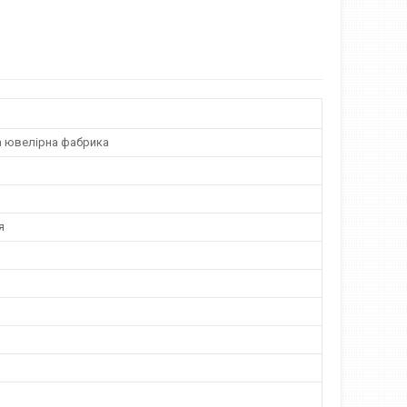
а ювелірна фабрика
я