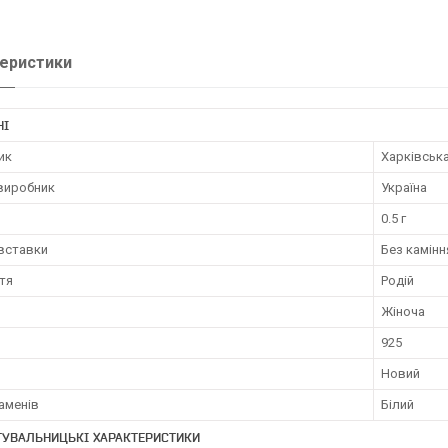
еристики
НІ
ик
Харківськ
 виробник
Україна
0.5 г
 вставки
Без камінн
тя
Родій
Жіноча
925
Новий
аменів
Білий
ТУВАЛЬНИЦЬКІ ХАРАКТЕРИСТИКИ