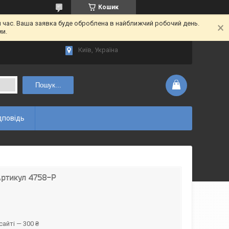
Кошик
час. Ваша заявка буде оброблена в найближчий робочий день.
ми.
Київ, Україна
Пошук...
дповідь
Артикул 4758-Р
айті — 300 ₴