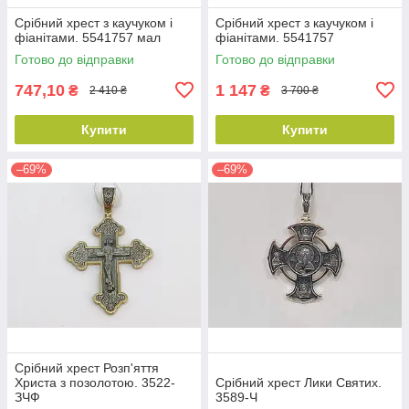
Срібний хрест з каучуком і
Срібний хрест з каучуком і
фіанітами. 5541757 мал
фіанітами. 5541757
Готово до відправки
Готово до відправки
747,10
1 147
₴
₴
2 410 ₴
3 700 ₴
Купити
Купити
–69%
–69%
Срібний хрест Розп'яття
Христа з позолотою. 3522-
Срібний хрест Лики Святих.
ЗЧФ
3589-Ч