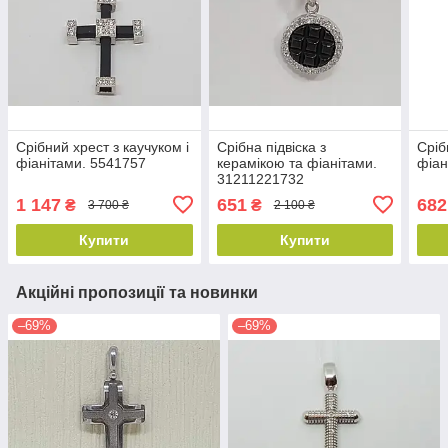
Срібний хрест з каучуком і
Срібна підвіска з
Сріб
фіанітами. 5541757
керамікою та фіанітами.
фіан
31211221732
1 147
651
682
₴
₴
3 700 ₴
2 100 ₴
Купити
Купити
Акційні пропозиції та новинки
–69%
–69%