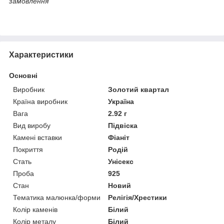
замовлення
Характеристики
Основні
Виробник
Золотий квартал
Країна виробник
Україна
Вага
2.92 г
Вид виробу
Підвіска
Камені вставки
Фіаніт
Покриття
Родій
Стать
Унісекс
Проба
925
Стан
Новий
Тематика малюнка/форми
Релігія/Хрестики
Колір каменів
Білий
Колір металу
Білий