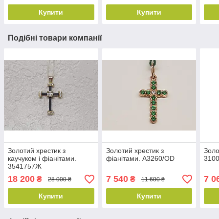
Купити
Купити
Подібні товари компанії
Золотий хрестик з
Золотий хрестик з
Золо
каучуком і фіанітами.
фіанітами. A3260/OD
310
3541757Ж
18 200
7 540
7 0
₴
₴
28 000 ₴
11 600 ₴
Купити
Купити