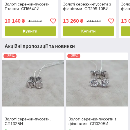
Золоті сережки-пуссети
Золоті сережки-пуссети з
Золо
Пташки. СП664ЛИ
фіанітами. СП295.10БИ
фіан
10 140
13 260
13 
₴
₴
15 600 ₴
20 400 ₴
Купити
Купити
Акційні пропозиції та новинки
–35%
–35%
Золоті сережки-пуссети.
Золоті сережки-пуссети з
СП132БИ
фіанітами. СП020БИ