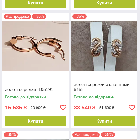
Купити
Купити
Распродажа
–35%
–35%
Золоті сережки з фіанітами.
Золоті сережки. 105191
6458
Готово до відправки
Готово до відправки
15 535
33 540
₴
₴
23 900 ₴
51 600 ₴
Купити
Купити
–35%
Распродажа
–35%