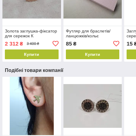
Золота заглушка-фіксатор
Футляр для браслетів/
Загл
для сережок К
ланцюжків/кольє
сере
2 312
85
15
₴
₴
3 400 ₴
Купити
Купити
Подібні товари компанії