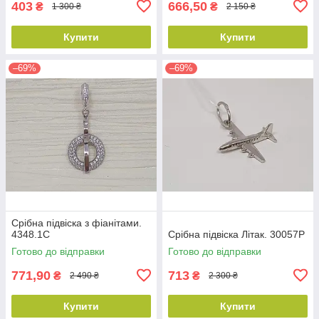
403
666,50
₴
₴
1 300 ₴
2 150 ₴
Купити
Купити
–69%
–69%
Срібна підвіска з фіанітами.
4348.1С
Срібна підвіска Літак. 30057Р
Готово до відправки
Готово до відправки
771,90
713
₴
₴
2 490 ₴
2 300 ₴
Купити
Купити