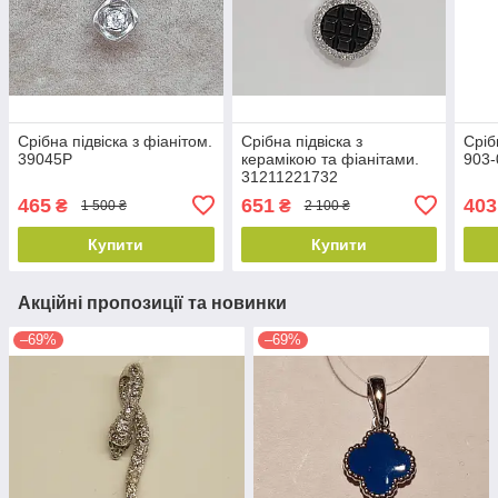
Срібна підвіска з фіанітом.
Срібна підвіска з
Сріб
39045Р
керамікою та фіанітами.
903-
31211221732
465
651
403
₴
₴
1 500 ₴
2 100 ₴
Купити
Купити
Акційні пропозиції та новинки
–69%
–69%