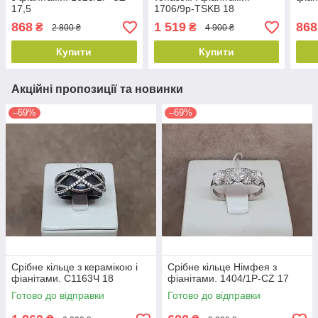
17,5
1706/9р-TSKB 18
868
1 519
868
₴
₴
2 800 ₴
4 900 ₴
Купити
Купити
Акційні пропозиції та новинки
–69%
–69%
Срібне кільце з керамікою і
Срібне кільце Німфея з
фіанітами. С1163Ч 18
фіанітами. 1404/1Р-CZ 17
Готово до відправки
Готово до відправки