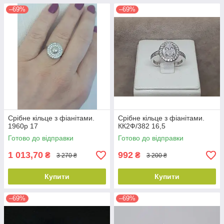
–69%
–69%
Срібне кільце з фіанітами.
Срібне кільце з фіанітами.
1960р 17
КК2Ф/382 16,5
Готово до відправки
Готово до відправки
1 013,70
992
₴
₴
3 270 ₴
3 200 ₴
Купити
Купити
–69%
–69%