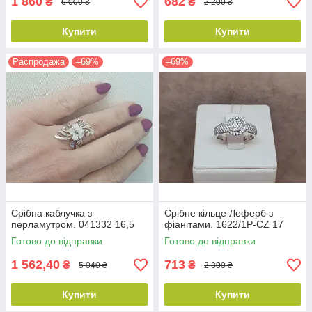
1 860
682
₴
₴
6 000 ₴
2 200 ₴
Купити
Купити
Распродажа
–69%
–69%
Срібна каблучка з
Срібне кільце Леферб з
перламутром. 041332 16,5
фіанітами. 1622/1Р-CZ 17
Готово до відправки
Готово до відправки
1 562,40
713
₴
₴
5 040 ₴
2 300 ₴
Купити
Купити