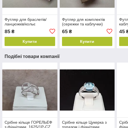
Футляр для браслетів/
Футляр для комплектів
Футл
ланцюжків/кольє
(сережки та каблучки)
кабл
85
65
45
₴
₴
Купити
Купити
Подібні товари компанії
Срібне кільце ГОРЕЛЬЕФ
Срібне кільце Цукерка з
Сріб
з фіанітами. 1625/1Р-CZ
топазом і фіанітами.
фіан