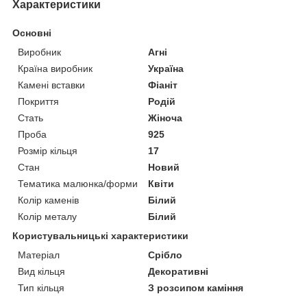
Характеристики
Основні
Виробник
Агні
Країна виробник
Україна
Камені вставки
Фіаніт
Покриття
Родій
Стать
Жіноча
Проба
925
Розмір кільця
17
Стан
Новий
Тематика малюнка/форми
Квіти
Колір каменів
Білий
Колір металу
Білий
Користувальницькі характеристики
Матеріал
Срібло
Вид кільця
Декоративні
Тип кільця
З розсипом каміння