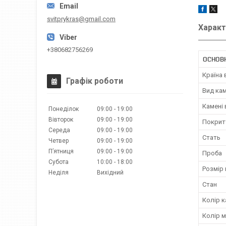
svitprykras@gmail.com
Характ
+380682756269
ОСНОВ
Країна
Графік роботи
Вид ка
Камені
Понеділок
09:00
19:00
Вівторок
09:00
19:00
Покрит
Середа
09:00
19:00
Стать
Четвер
09:00
19:00
Пʼятниця
09:00
19:00
Проба
Субота
10:00
18:00
Розмір 
Неділя
Вихідний
Стан
Колір к
Колір 