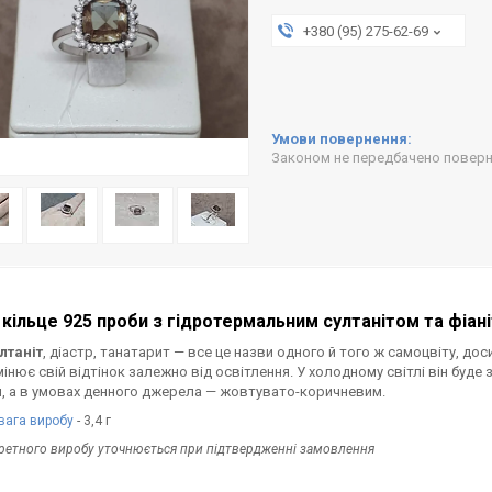
+380 (95) 275-62-69
Законом не передбачено поверне
 кільце 925 проби з гідротермальним султанітом та фіан
лтаніт
, діастр, танатарит — все це назви одного й того ж самоцвіту, дос
мінює свій відтінок залежно від освітлення. У холодному світлі він буде
, а в умовах денного джерела — жовтувато-коричневим.
вага виробу
- 3,4 г
кретного виробу уточнюється при підтвердженні замовлення