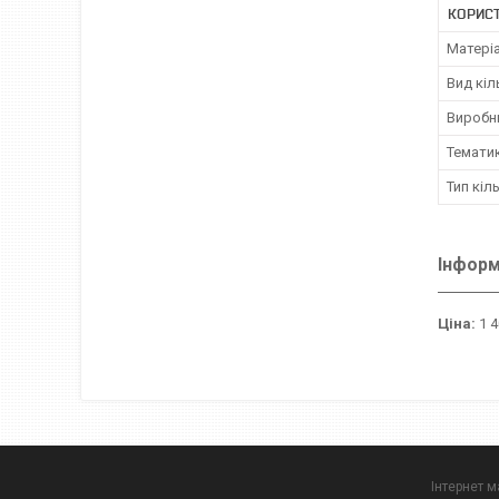
КОРИС
Матері
Вид кіл
Виробн
Темати
Тип кіл
Інформ
Ціна:
1 4