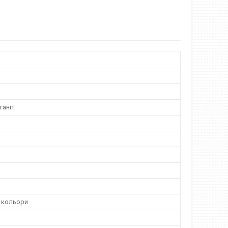
таніт
ні кольори