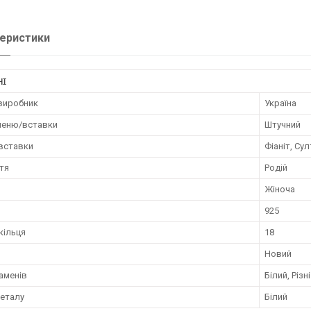
еристики
НІ
 виробник
Україна
меню/вставки
Штучний
 вставки
Фіаніт, Сул
тя
Родій
Жіноча
925
кільця
18
Новий
аменів
Білий, Різ
металу
Білий