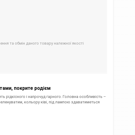
ння та обмін даного товару належної якості
ітами
, покрите родієм
ить рідкісного і напрочуд гарного. Головна особливість –
 зеленуватим, кольору ківі, під лампою здаватиметься