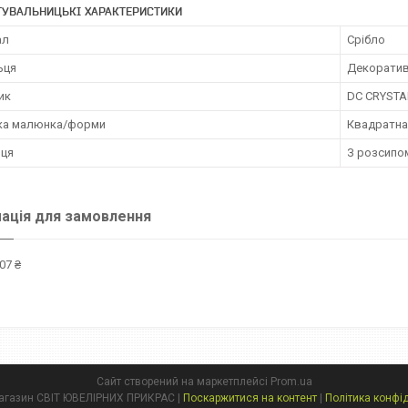
ТУВАЛЬНИЦЬКІ ХАРАКТЕРИСТИКИ
ал
Срібло
ьця
Декоратив
ик
DC CRYSTA
ка малюнка/форми
Квадратн
ьця
З розсипо
ація для замовлення
07 ₴
Сайт створений на маркетплейсі
Prom.ua
Інтернет магазин СВІТ ЮВЕЛІРНИХ ПРИКРАС |
Поскаржитися на контент
|
Політика конфі