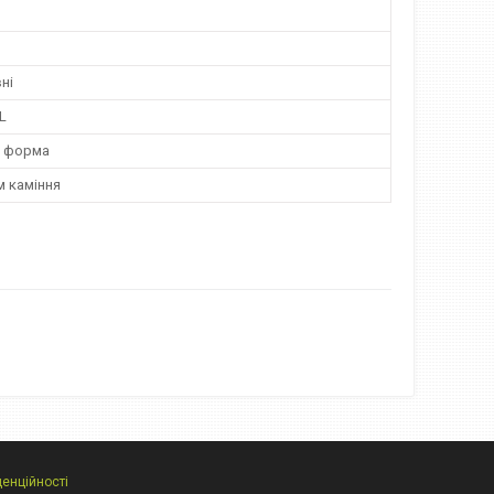
ні
L
а форма
м каміння
денційності