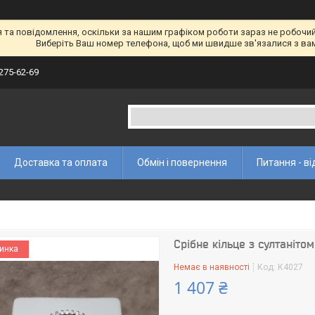
а повідомлення, оскільки за нашим графіком роботи зараз не робочий 
Виберіть Ваш номер телефона, щоб ми швидше зв'язалися з ва
 275-62-69
Доставка та оплата
Обмін і повернення
Питання - ві
Срібне кільце з султанітом
инка
Немає в наявності
Код:
К4027
1 407 ₴