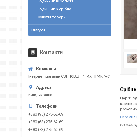
Годинник із золота
Годинник з срібла
Супутні товари
Відгуки
Контакти
Інтернет магазин СВІТ ЮВЕЛІРНИХ ПРИКРАС
Срібне
Київ, Україна
Царіт,
су
камінь з
рожевим
+380 (95) 275-62-69
Середня 
+380 (68) 275-62-69
Вага кон
+380 (73) 275-62-69