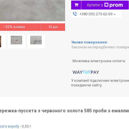
Купити з
+380 (95) 275-62-69
–32%
32 дні
Законом не передбачено поверне
У компанії підключені електронн
покидаючи сайту.
режка-пуссета з червоного золота 585 проби з емаллю
вага виробу
- 0,55 г