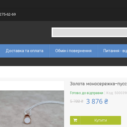
 275-62-69
Доставка та оплата
Обмін і повернення
Питання - ві
Золота моносережка-пусс
Готово до відправки
Код:
50003
3 876 ₴
5 700 ₴
Купити