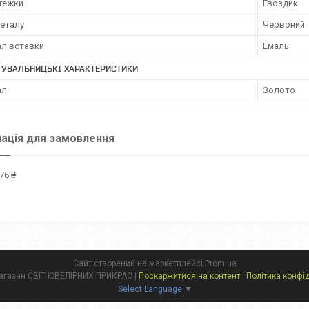
стежки
Гвоздик
металу
Червоний
ал вставки
Емаль
ТУВАЛЬНИЦЬКІ ХАРАКТЕРИСТИКИ
ал
Золото
ація для замовлення
76 ₴
Сайт створений на маркетплейсі
Prom.ua
Інтернет магазин СВІТ ЮВЕЛІРНИХ ПРИКРАС |
Поскаржитися на контент
|
Політика конфі
Select Language
▼