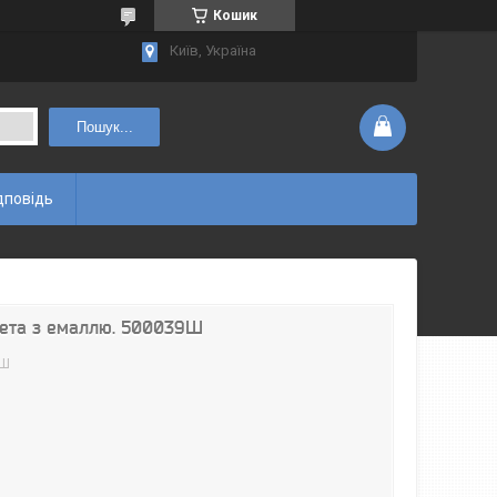
Кошик
Київ, Україна
Пошук...
дповідь
ета з емаллю. 500039Ш
9Ш