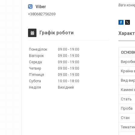
Вага кон
+380682756269
Графік роботи
Характ
Понеділок
09:00
19:00
ОСНОВ
Вівторок
09:00
19:00
Виробн
Середа
09:00
19:00
Четвер
09:00
19:00
Країна
Пʼятниця
09:00
19:00
Вид ви
Субота
10:00
18:00
Неділя
Вихідний
Камені
Стать
Проба
Стан
Темати