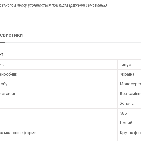
кретного виробу уточнюється при підтвердженні замовлення
еристики
НІ
ик
Tango
 виробник
Україна
робу
Моносере
 вставки
Без камінн
Жіноча
585
Новий
ка малюнка/форми
Кругла фо