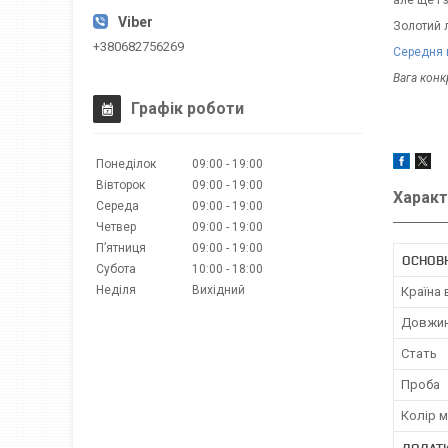
але ще і 
Золотий л
+380682756269
Середня в
Вага кон
Графік роботи
Понеділок
09:00
19:00
Вівторок
09:00
19:00
Характ
Середа
09:00
19:00
Четвер
09:00
19:00
Пʼятниця
09:00
19:00
ОСНОВ
Субота
10:00
18:00
Неділя
Вихідний
Країна
Довжи
Стать
Проба
Колір 