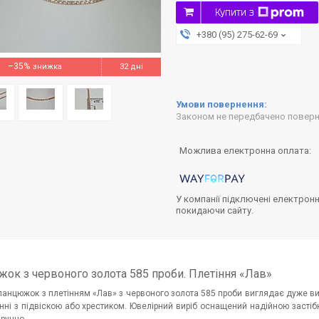
Купити з
+380 (95) 275-62-69
–35%
32 дні
Законом не передбачено поверне
У компанії підключені електронн
покидаючи сайту.
ок з червоного золота 585 проби.
Плетіння «Лав»
ланцюжок з плетінням «Лав» з червоного золота 585 проби виглядає дуже виш
нні з підвіскою або хрестиком. Ювелірний виріб оснащений надійною застібк