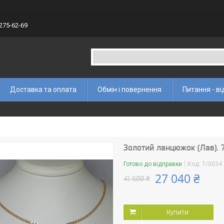
 275-62-69
Доставка та оплата
Обмін і повернення
Питання - ві
Золотий ланцюжок (Лав). 
Готово до відправки
Код:
7/0034
27 040 ₴
41 600 ₴
Купити