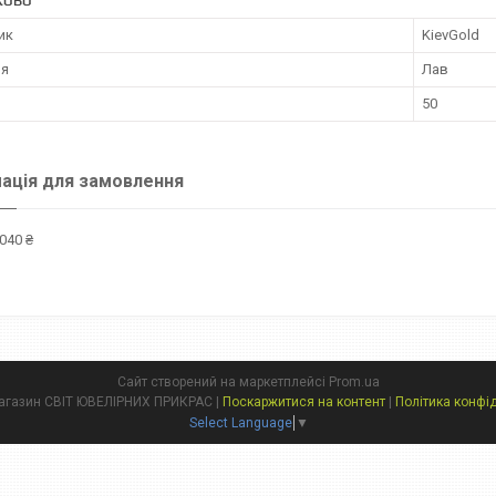
КОВО
ик
KievGold
ня
Лав
50
ація для замовлення
040 ₴
Сайт створений на маркетплейсі
Prom.ua
Інтернет магазин СВІТ ЮВЕЛІРНИХ ПРИКРАС |
Поскаржитися на контент
|
Політика конфі
Select Language
▼