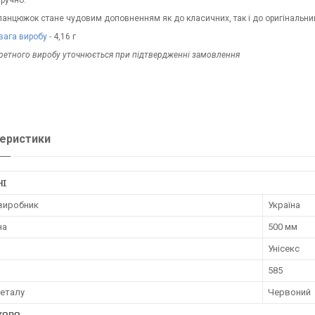
зручно.
анцюжок стане чудовим доповненням як до класичних, так і до оригінальним 
ага виробу -
4,16 г
кретного виробу уточнюється при підтвердженні замовлення
еристики
НІ
 виробник
Україна
на
500 мм
Унісекс
585
металу
Червоний