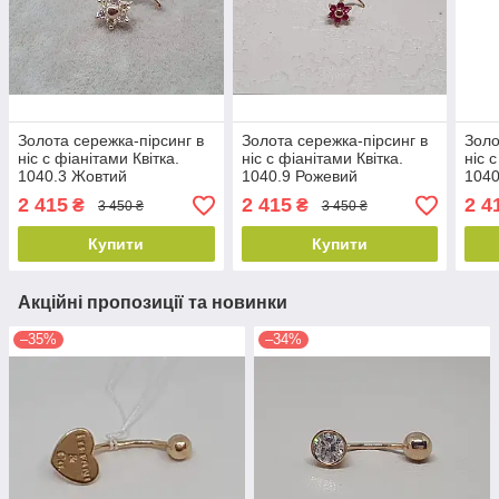
Золота сережка-пірсинг в
Золота сережка-пірсинг в
Золо
ніс с фіанітами Квітка.
ніс с фіанітами Квітка.
ніс 
1040.3 Жовтий
1040.9 Рожевий
104
2 415
2 415
2 4
₴
₴
3 450 ₴
3 450 ₴
Купити
Купити
Акційні пропозиції та новинки
–35%
–34%