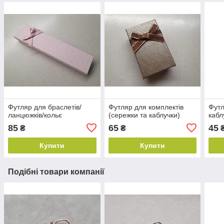
Футляр для браслетів/
Футляр для комплектів
Футл
ланцюжків/кольє
(сережки та каблучки)
кабл
85
65
45
₴
₴
Купити
Купити
Подібні товари компанії