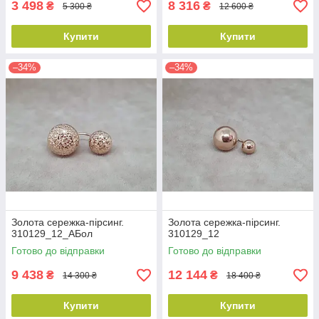
3 498
8 316
₴
₴
5 300 ₴
12 600 ₴
Купити
Купити
–34%
–34%
Золота сережка-пірсинг.
Золота сережка-пірсинг.
310129_12_АБол
310129_12
Готово до відправки
Готово до відправки
9 438
12 144
₴
₴
14 300 ₴
18 400 ₴
Купити
Купити