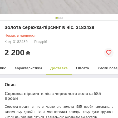
Золота сережка-пірсинг в ніс. 3182439
Немає в наявності
Код: 3182439
Роздріб
2 200
₴
пис
Характеристики
Доставка
Оплата
Умови пове
Опис
Сережка-пірсинг в ніс з червоного золота 585
проби
Сережка-пірсинг в ніс з червоного золота 585 проби виконана в
класичному дизайні. Вона має невеликі розміри, тому дуже зручна і
ніколи не буде виділятися із загального ансамблю аксесуарів.