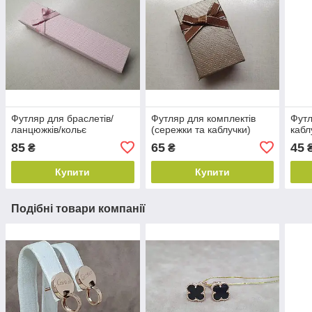
Футляр для браслетів/
Футляр для комплектів
Футл
ланцюжків/кольє
(сережки та каблучки)
кабл
85
65
45
₴
₴
Купити
Купити
Подібні товари компанії