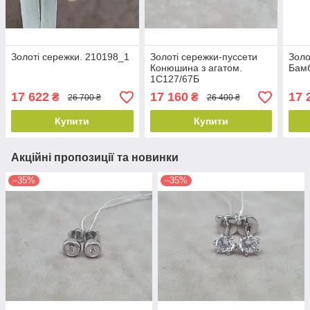
Золоті сережки. 210198_1
Золоті сережки-пуссети
Золо
Конюшина з агатом.
Бамб
1С127/67Б
17 622
17 160
17 
₴
₴
26 700 ₴
26 400 ₴
Купити
Купити
Акційні пропозиції та новинки
–35%
–35%