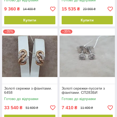
Готово до відправки
Готово до відправки
9 360
15 535
₴
₴
14 400 ₴
23 900 ₴
Купити
Купити
–35%
–35%
Золоті сережки з фіанітами.
Золоті сережки-пуссети з
6458
фіанітами. СП283БИ
Готово до відправки
Готово до відправки
33 540
7 410
₴
₴
51 600 ₴
11 400 ₴