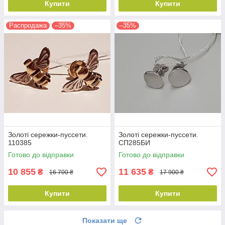
Купити
Купити
Распродажа
–35%
–35%
Золоті сережки-пуссети.
Золоті сережки-пуссети.
110385
СП285БИ
Готово до відправки
Готово до відправки
10 855
11 635
₴
₴
16 700 ₴
17 900 ₴
Купити
Купити
Показати ще