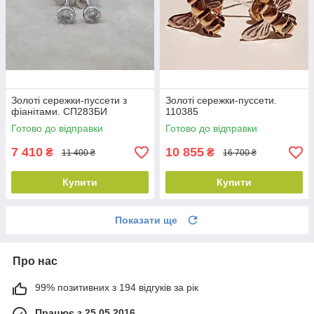
Золоті сережки-пуссети з
Золоті сережки-пуссети.
фіанітами. СП283БИ
110385
Готово до відправки
Готово до відправки
7 410
10 855
₴
₴
11 400 ₴
16 700 ₴
Купити
Купити
Показати ще
Про нас
99% позитивних з 194 відгуків за рік
Працює з 25.05.2016