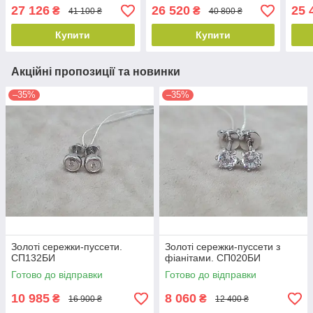
27 126
26 520
25 
₴
₴
41 100 ₴
40 800 ₴
Купити
Купити
Акційні пропозиції та новинки
–35%
–35%
Золоті сережки-пуссети.
Золоті сережки-пуссети з
СП132БИ
фіанітами. СП020БИ
Готово до відправки
Готово до відправки
10 985
8 060
₴
₴
16 900 ₴
12 400 ₴