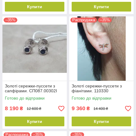
Купити
Купити
–35%
Распродажа
–35%
Золоті сережки-пуссети з
Золоті сережки-пуссети з
сапфірами. СП087.00302І
фіанітами. 110330
Готово до відправки
Готово до відправки
8 190
9 360
₴
₴
12 600 ₴
14 400 ₴
Купити
Купити
Распродажа
–35%
–35%