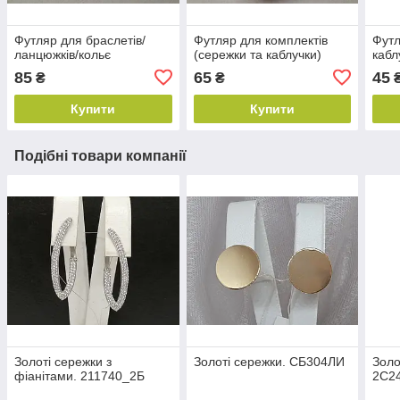
Футляр для браслетів/
Футляр для комплектів
Футл
ланцюжків/кольє
(сережки та каблучки)
кабл
85
65
45
₴
₴
Купити
Купити
Подібні товари компанії
Золоті сережки з
Золоті сережки. СБ304ЛИ
Золо
фіанітами. 211740_2Б
2С2