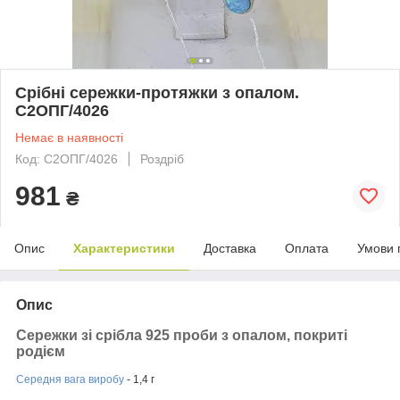
Срібні сережки-протяжки з опалом.
С2ОПГ/4026
Немає в наявності
Код: С2ОПГ/4026
Роздріб
981
₴
Опис
Характеристики
Доставка
Оплата
Умови 
Опис
Сережки зі срібла 925 проби з опалом, покриті
родієм
Середня вага виробу
- 1,4 г