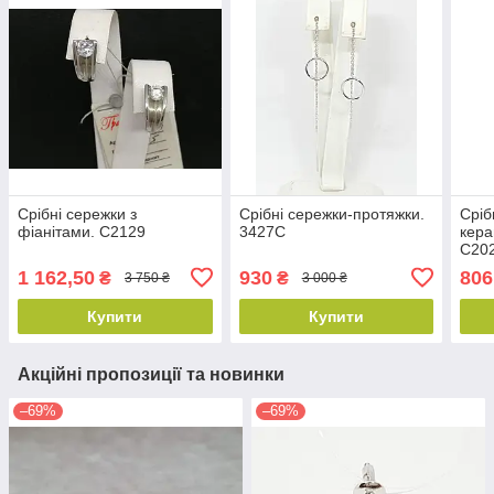
Срібні сережки з
Срібні сережки-протяжки.
Сріб
фіанітами. С2129
3427С
кера
С20
1 162,50
930
806
₴
₴
3 750 ₴
3 000 ₴
Купити
Купити
Акційні пропозиції та новинки
–69%
–69%