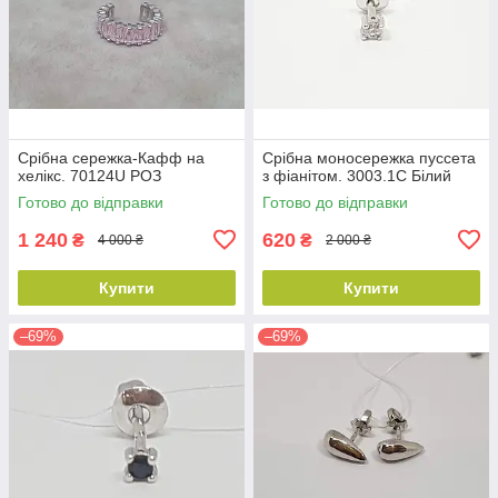
Срібна сережка-Кафф на
Срібна моносережка пуссета
хелікс. 70124U РОЗ
з фіанітом. 3003.1С Білий
Готово до відправки
Готово до відправки
1 240
620
₴
₴
4 000 ₴
2 000 ₴
Купити
Купити
–69%
–69%