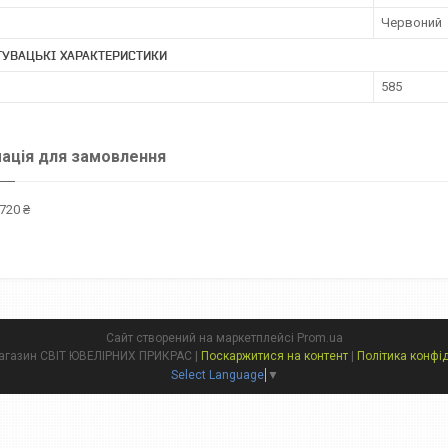
Червоний
УВАЦЬКІ ХАРАКТЕРИСТИКИ
585
ація для замовлення
720 ₴
Сайт створений на маркетплейсі
Prom.ua
Інтернет магазин СВІТ ЮВЕЛІРНИХ ПРИКРАС |
Поскаржитися на контент
|
Політика конфі
Select Language
▼