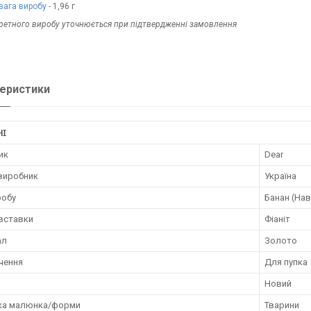
ага виробу -
1,96 г
кретного виробу уточнюється при підтвердженні замовлення
еристики
НІ
ик
Dear
 виробник
Україна
робу
Банан (На
 вставки
Фіаніт
ал
Золото
чення
Для пупка
Новий
ка малюнка/форми
Тварини