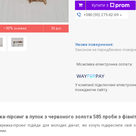
Купити з
+380 (95) 275-62-69
–30%
33 дні
Законом не передбачено поверне
У компанії підключені електронн
покидаючи сайту.
а-пірсинг в пупок з червоного золота 585 проби з фіані
ережка-пірсинг підійде для молодих дівчат, які хочуть підкреслити свій
ими.