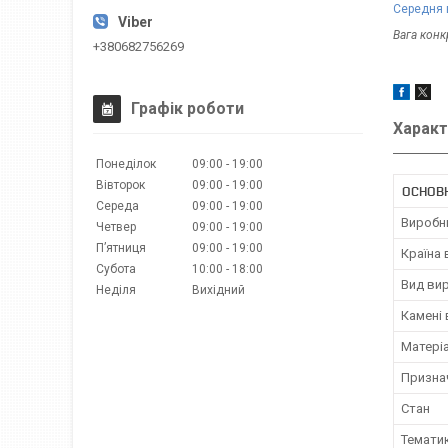
Середня в
Вага кон
+380682756269
Графік роботи
Характ
Понеділок
09:00
19:00
Вівторок
09:00
19:00
ОСНОВ
Середа
09:00
19:00
Виробн
Четвер
09:00
19:00
Пʼятниця
09:00
19:00
Країна
Субота
10:00
18:00
Вид ви
Неділя
Вихідний
Камені
Матері
Призна
Стан
Темати