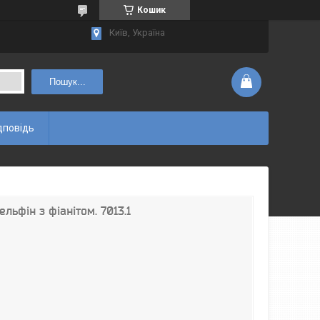
Кошик
Київ, Україна
Пошук...
дповідь
льфін з фіанітом. 7013.1