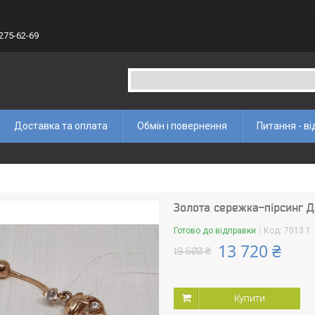
 275-62-69
Доставка та оплата
Обмін і повернення
Питання - ві
Золота сережка-пірсинг Де
Готово до відправки
Код:
7013.1
13 720 ₴
19 600 ₴
Купити