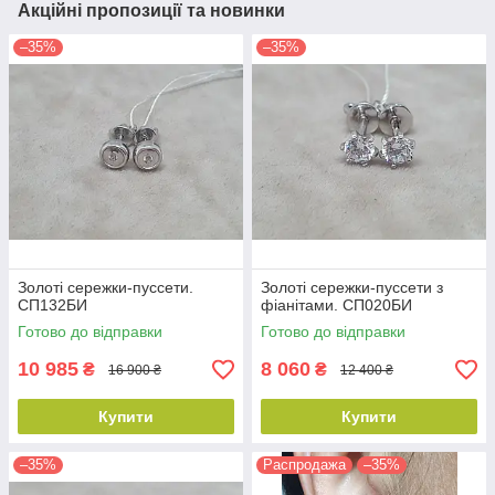
Акційні пропозиції та новинки
–35%
–35%
Золоті сережки-пуссети.
Золоті сережки-пуссети з
СП132БИ
фіанітами. СП020БИ
Готово до відправки
Готово до відправки
10 985
8 060
₴
₴
16 900 ₴
12 400 ₴
Купити
Купити
–35%
Распродажа
–35%