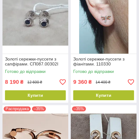
Золоті сережки-пуссети з
Золоті сережки-пуссети з
сапфірами. СП087.00302І
фіанітами. 110330
Готово до відправки
Готово до відправки
8 190
9 360
₴
₴
12 600 ₴
14 400 ₴
Купити
Купити
Распродажа
–35%
–35%