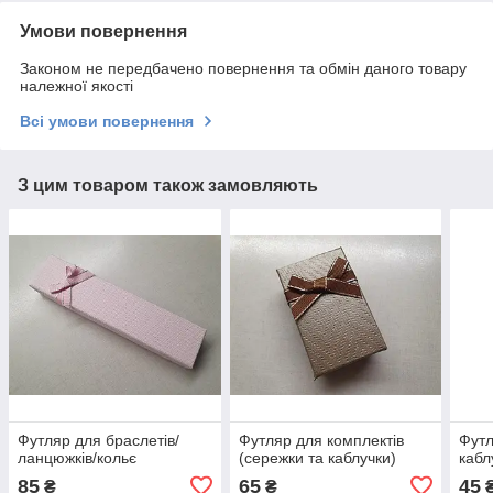
Умови повернення
Законом не передбачено повернення та обмін даного товару
належної якості
Всі умови повернення
З цим товаром також замовляють
Футляр для браслетів/
Футляр для комплектів
Футл
ланцюжків/кольє
(сережки та каблучки)
кабл
85
65
45
₴
₴