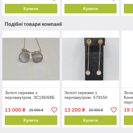
Купити
Купити
Подібні товари компанії
Золоті сережки з
Золоті сережки з
Золо
перламутром. 3С196/68Б
перламутром. 579150
Кон
перл
13 000
13 200
19 
₴
₴
20 000 ₴
20 000 ₴
Купити
Купити