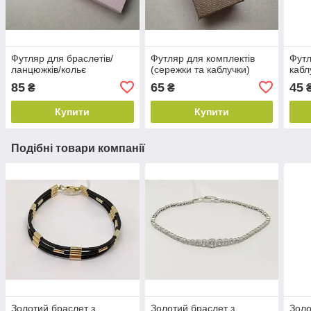
Футляр для браслетів/
Футляр для комплектів
Футл
ланцюжків/кольє
(сережки та каблучки)
кабл
85
65
45
₴
₴
Купити
Купити
Подібні товари компанії
Золотий браслет з
Золотий браслет з
Золо