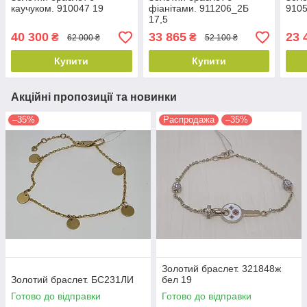
каучуком. 910047 19
фіанітами. 911206_2Б
910
17,5
40 300
33 865
23 
₴
₴
62 000 ₴
52 100 ₴
Купити
Купити
Акційні пропозиції та новинки
–35%
Распродажа
–35%
Золотий браслет. 321848ж
Золотий браслет. БС231ЛИ
бел 19
Готово до відправки
Готово до відправки