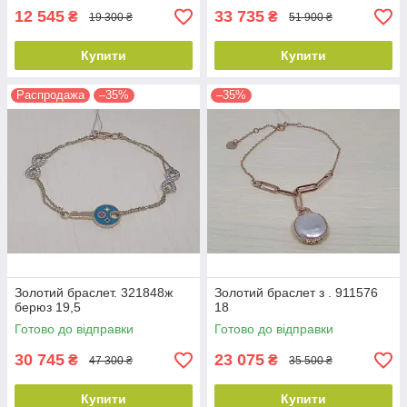
12 545
33 735
₴
₴
19 300 ₴
51 900 ₴
Купити
Купити
Распродажа
–35%
–35%
Золотий браслет. 321848ж
Золотий браслет з . 911576
берюз 19,5
18
Готово до відправки
Готово до відправки
30 745
23 075
₴
₴
47 300 ₴
35 500 ₴
Купити
Купити