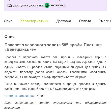
Доступна доставка
Опис
Характеристики
Доставка
Оплата
Умови 
Опис
Браслет з червоного золота 585 проби. Плетіння
«Венеціанське»
Браслет з червоного золота 585 проби – ювелірний виріб з
венеціанським плетінням ланок, які міцно і надійно скріплені один з
одним. Золотий браслет стане відмінним вибором для жінок, які
віддають перевагу доповнювати образи класичними ювелірними
виробами, які не виходять з моди протягом багатьох років.
Якщо ви хочете завжди залишатися в тренді, браслет з даними
плетінням – найкращий вибір, який буде радувати вас довгі роки.
Середня вага виробу
- 4,19 г.
Вага конкретного виробу уточнюється при підтвердженні
замовлення