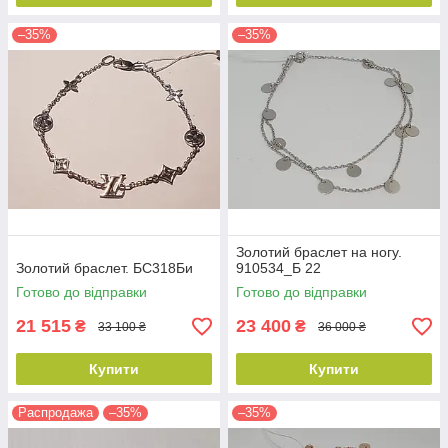
–35%
–35%
Золотий браслет на ногу.
Золотий браслет. БС318Би
910534_Б 22
Готово до відправки
Готово до відправки
21 515
23 400
₴
₴
33 100 ₴
36 000 ₴
Купити
Купити
Распродажа
–35%
–35%