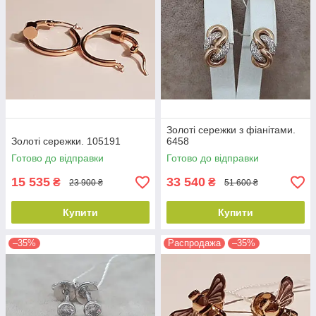
Золоті сережки з фіанітами.
Золоті сережки. 105191
6458
Готово до відправки
Готово до відправки
15 535
33 540
₴
₴
23 900 ₴
51 600 ₴
Купити
Купити
–35%
Распродажа
–35%