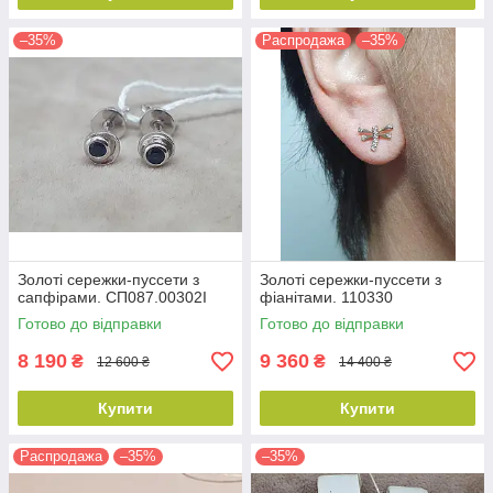
–35%
Распродажа
–35%
Золоті сережки-пуссети з
Золоті сережки-пуссети з
сапфірами. СП087.00302І
фіанітами. 110330
Готово до відправки
Готово до відправки
8 190
9 360
₴
₴
12 600 ₴
14 400 ₴
Купити
Купити
Распродажа
–35%
–35%