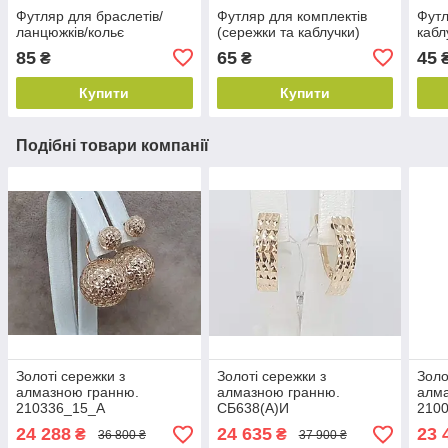
Футляр для браслетів/
Футляр для комплектів
Футл
ланцюжків/кольє
(сережки та каблучки)
кабл
85
65
45
₴
₴
Купити
Купити
Подібні товари компанії
Золоті сережки з
Золоті сережки з
Золо
алмазною гранню.
алмазною гранню.
алма
210336_15_А
СБ638(А)И
210
24 288
24 635
23 
₴
₴
36 800 ₴
37 900 ₴