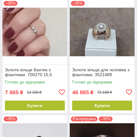
–35%
–35%
Золоте кільце Бантик з
Золоте кільце для чоловіка з
фіанітами. 700270 15,5
фіанітами. 3521489
Готово до відправки
Готово до відправки
7 865
46 865
₴
₴
12 100 ₴
72 100 ₴
Купити
Купити
–35%
Распродажа
–35%