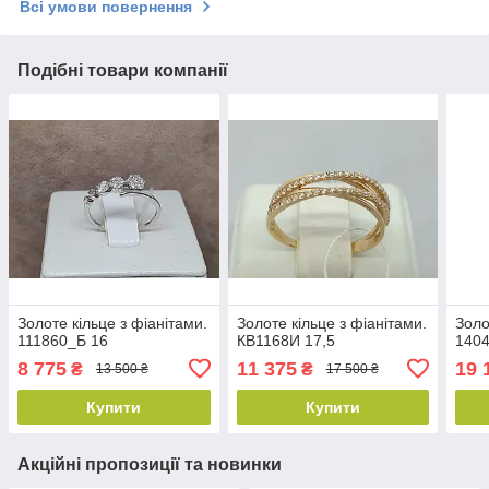
Всі умови повернення
Подібні товари компанії
Золоте кільце з фіанітами.
Золоте кільце з фіанітами.
Золо
111860_Б 16
КВ1168И 17,5
1404
8 775
11 375
19 
₴
₴
13 500 ₴
17 500 ₴
Купити
Купити
Акційні пропозиції та новинки