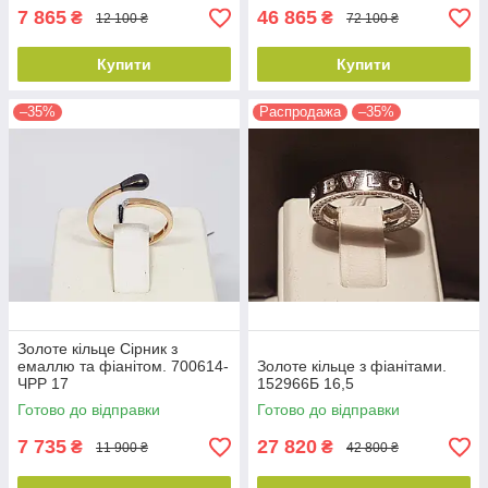
7 865
46 865
₴
₴
12 100 ₴
72 100 ₴
Купити
Купити
–35%
Распродажа
–35%
Золоте кільце Сірник з
емаллю та фіанітом. 700614-
Золоте кільце з фіанітами.
ЧРР 17
152966Б 16,5
Готово до відправки
Готово до відправки
7 735
27 820
₴
₴
11 900 ₴
42 800 ₴