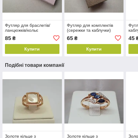
Футляр для браслетів/
Футляр для комплектів
Футл
ланцюжків/кольє
(сережки та каблучки)
кабл
85
65
45
₴
₴
Купити
Купити
Подібні товари компанії
Золоте кільце з
Золоте кільце з
Золо