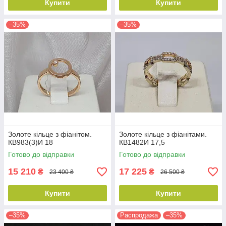
Купити
Купити
–35%
–35%
Золоте кільце з фіанітом.
Золоте кільце з фіанітами.
КВ983(3)И 18
КВ1482И 17,5
Готово до відправки
Готово до відправки
15 210
17 225
₴
₴
23 400 ₴
26 500 ₴
Купити
Купити
–35%
Распродажа
–35%