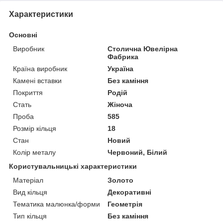
Характеристики
Основні
Виробник
Столична Ювелірна
Фабрика
Країна виробник
Україна
Камені вставки
Без каміння
Покриття
Родій
Стать
Жіноча
Проба
585
Розмір кільця
18
Стан
Новий
Колір металу
Червоний, Білий
Користувальницькі характеристики
Матеріал
Золото
Вид кільця
Декоративні
Тематика малюнка/форми
Геометрія
Тип кільця
Без каміння