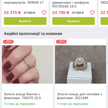
перламутром. 369646 17
діамантами і сапфіром.
3801
RS70016K 18,5
24 375
24 790
22 
₴
₴
37 500 ₴
37 000 ₴
Купити
Купити
Акційні пропозиції та новинки
–35%
–35%
Золоте кільце Бантик з
Золоте кільце для чоловіка з
фіанітами. 700270 15,5
фіанітами. 3521489
Готово до відправки
Готово до відправки