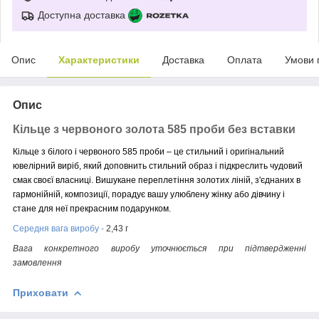
Доступна доставка
Опис
Характеристики
Доставка
Оплата
Умови 
Опис
Кільце з червоного золота 585 проби без вставки
Кільце з білого і червоного 585 проби – це стильний і оригінальний
ювелірний виріб, який доповнить стильний образ і підкреслить чудовий
смак своєї власниці. Вишукане переплетіння золотих ліній, з'єднаних в
гармонійній, композиції, порадує вашу улюблену жінку або дівчину і
стане для неї прекрасним подарунком.
Середня вага виробу -
2,43 г
Вага конкретного виробу уточнюється при підтвердженні
замовлення
Приховати