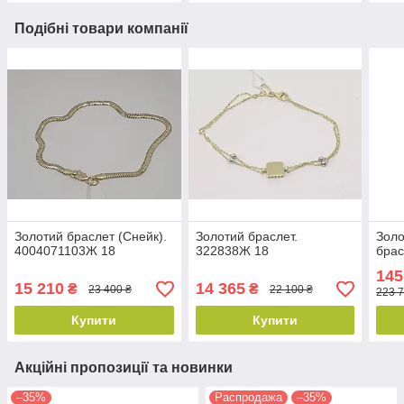
Подібні товари компанії
Золотий браслет (Снейк).
Золотий браслет.
Золо
4004071103Ж 18
322838Ж 18
брас
145
15 210
14 365
₴
₴
23 400 ₴
22 100 ₴
223 7
Купити
Купити
Акційні пропозиції та новинки
–35%
Распродажа
–35%