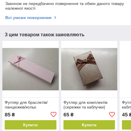
Законом не передбачено повернення та обмін даного товару
належної якості
Всі умови повернення
З цим товаром також замовляють
Футляр для браслетів/
Футляр для комплектів
Футл
ланцюжків/кольє
(сережки та каблучки)
кабл
85
65
45
₴
₴
Купити
Купити