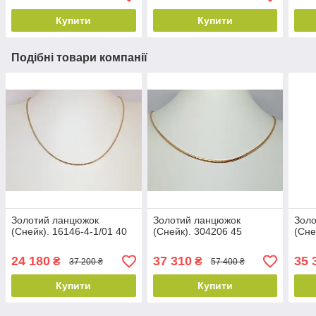
Купити
Купити
Подібні товари компанії
Золотий ланцюжок
Золотий ланцюжок
Зол
(Снейк). 16146-4-1/01 40
(Снейк). 304206 45
(Сне
24 180
37 310
35 
₴
₴
37 200 ₴
57 400 ₴
Купити
Купити