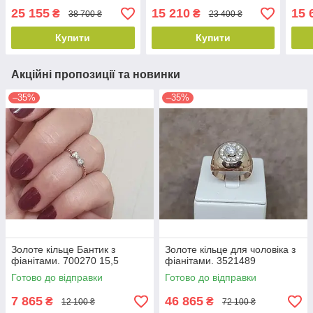
25 155
15 210
15 
₴
₴
38 700 ₴
23 400 ₴
Купити
Купити
Акційні пропозиції та новинки
–35%
–35%
Золоте кільце Бантик з
Золоте кільце для чоловіка з
фіанітами. 700270 15,5
фіанітами. 3521489
Готово до відправки
Готово до відправки
7 865
46 865
₴
₴
12 100 ₴
72 100 ₴