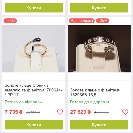
Купити
Купити
–35%
Распродажа
–35%
Золоте кільце Сірник з
емаллю та фіанітом. 700614-
Золоте кільце з фіанітами.
ЧРР 17
152966Б 16,5
Готово до відправки
Готово до відправки
7 735
27 820
₴
₴
11 900 ₴
42 800 ₴
Купити
Купити