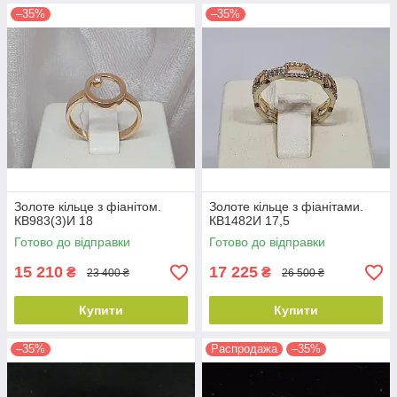
–35%
–35%
Золоте кільце з фіанітом.
Золоте кільце з фіанітами.
КВ983(3)И 18
КВ1482И 17,5
Готово до відправки
Готово до відправки
15 210
17 225
₴
₴
23 400 ₴
26 500 ₴
Купити
Купити
–35%
Распродажа
–35%