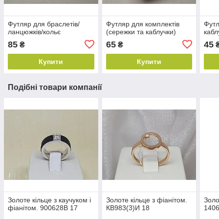
Футляр для браслетів/
Футляр для комплектів
Футл
ланцюжків/кольє
(сережки та каблучки)
кабл
85
65
45
₴
₴
Купити
Купити
Подібні товари компанії
Золоте кільце з каучуком і
Золоте кільце з фіанітом.
Золо
фіанітом. 900628В 17
КВ983(3)И 18
1406