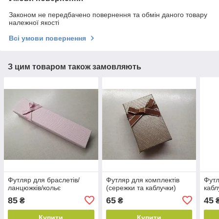
Законом не передбачено повернення та обмін даного товару
належної якості
Всі умови повернення
З цим товаром також замовляють
Футляр для браслетів/
Футляр для комплектів
Футл
ланцюжків/кольє
(сережки та каблучки)
кабл
85
65
45
₴
₴
Купити
Купити