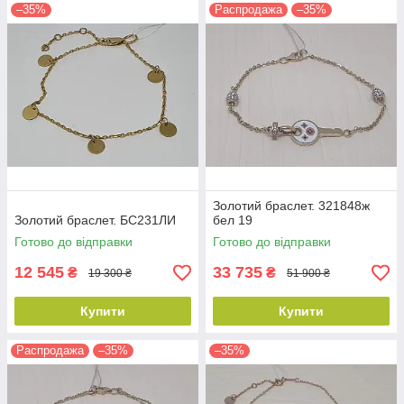
–35%
Распродажа
–35%
Золотий браслет. 321848ж
Золотий браслет. БС231ЛИ
бел 19
Готово до відправки
Готово до відправки
12 545
33 735
₴
₴
19 300 ₴
51 900 ₴
Купити
Купити
Распродажа
–35%
–35%