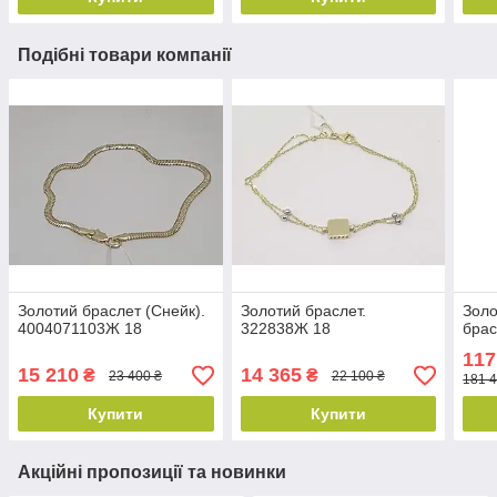
Подібні товари компанії
Золотий браслет (Снейк).
Золотий браслет.
Золо
4004071103Ж 18
322838Ж 18
брас
117
15 210
14 365
₴
₴
23 400 ₴
22 100 ₴
181 4
Купити
Купити
Акційні пропозиції та новинки