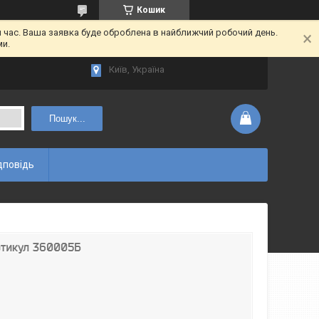
Кошик
час. Ваша заявка буде оброблена в найближчий робочий день.
ми.
Київ, Україна
Пошук...
дповідь
ртикул 360005Б