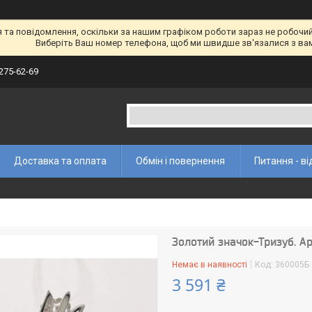
а повідомлення, оскільки за нашим графіком роботи зараз не робочий 
Виберіть Ваш номер телефона, щоб ми швидше зв'язалися з ва
 275-62-69
Доставка та оплата
Обмін і повернення
Питання - ві
Золотий значок-Тризуб. А
Немає в наявності
Код:
360005Б
3 591 ₴