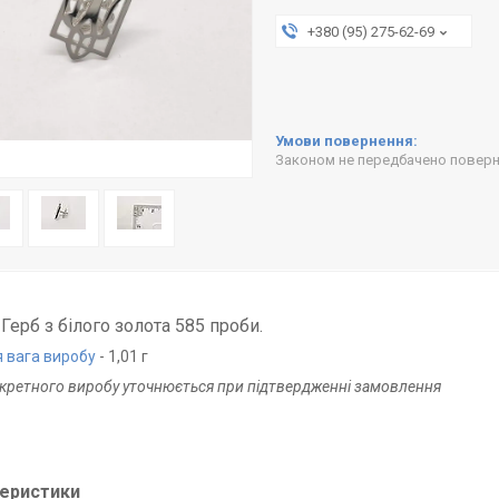
+380 (95) 275-62-69
Законом не передбачено поверне
Герб з білого золота 585 проби.
 вага виробу
- 1,01 г
нкретного виробу уточнюється при підтвердженні замовлення
еристики