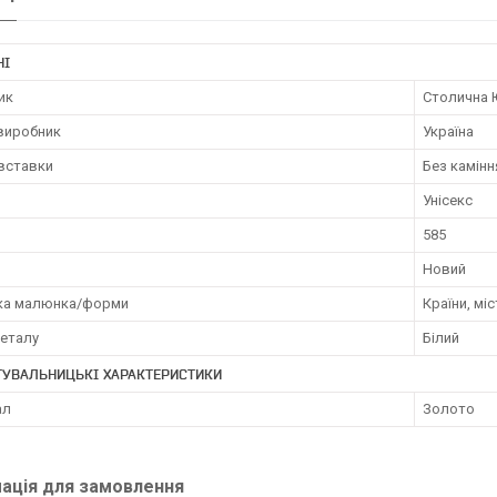
НІ
ик
Столична 
 виробник
Україна
 вставки
Без камінн
Унісекс
585
Новий
ка малюнка/форми
Країни, міс
металу
Білий
ТУВАЛЬНИЦЬКІ ХАРАКТЕРИСТИКИ
ал
Золото
ація для замовлення