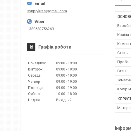
svitprykras@gmail.com
ОСНОВ
Виробн
+380682756269
Країна
Камені
Графік роботи
Стать
Проба
Понеділок
09:00
19:00
Вівторок
09:00
19:00
Стан
Середа
09:00
19:00
Темати
Четвер
09:00
19:00
Пʼятниця
09:00
19:00
Колір 
Субота
10:00
18:00
КОРИС
Неділя
Вихідний
Матері
Інформ