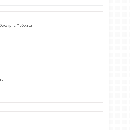
Ювелірна Фабрика
я
та