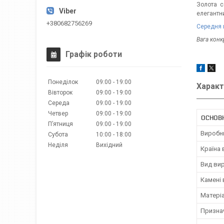
Золота с
елегантн
+380682756269
Середня 
Вага кон
Графік роботи
Понеділок
09:00
19:00
Характ
Вівторок
09:00
19:00
Середа
09:00
19:00
Четвер
09:00
19:00
ОСНОВ
Пʼятниця
09:00
19:00
Виробн
Субота
10:00
18:00
Неділя
Вихідний
Країна
Вид ви
Камені
Матері
Призна