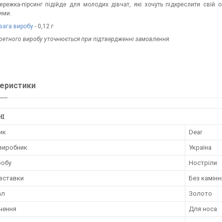
ережка-пірсинг підійде для молодих дівчат, які хочуть підкреслити свій
ими.
вага виробу
- 0,12 г
кретного виробу уточнюється при підтвердженні замовлення
еристики
НІ
ик
Dear
 виробник
Україна
робу
Ностріли
 вставки
Без камінн
ал
Золото
чення
Для носа