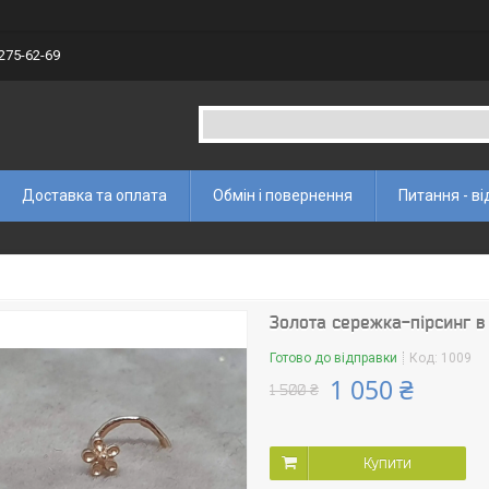
 275-62-69
Доставка та оплата
Обмін і повернення
Питання - ві
Золота сережка-пірсинг в 
Готово до відправки
Код:
1009
1 050 ₴
1 500 ₴
Купити