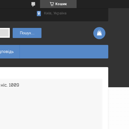
Кошик
Київ, Україна
Пошук...
дповідь
ніс. 1009