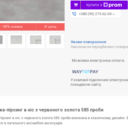
Купити з
+380 (95) 275-62-69
–30%
31 день
Законом не передбачено поверне
У компанії підключені електронн
покидаючи сайту.
а-пірсинг в ніс з червоного золота 585 проби
ірсинг в ніс з червоного золота 585 проби виконана в класичному дизайні. В
ся із загального ансамблю аксесуарів.