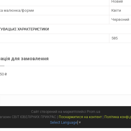
Новий
ка малюнка/форми
Квіти
Червоний
УВАЦЬКІ ХАРАКТЕРИСТИКИ
585
ація для замовлення
50 ₴
Сайт створений на маркетплейсі
Prom.ua
Інтернет магазин СВІТ ЮВЕЛІРНИХ ПРИКРАС |
Поскаржитися на контент
|
Політика конфі
Select Language
▼