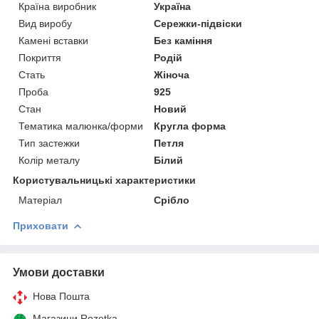
Країна виробник
Україна
Вид виробу
Сережки-підвіски
Камені вставки
Без каміння
Покриття
Родій
Стать
Жіноча
Проба
925
Стан
Новий
Тематика малюнка/форми
Кругла форма
Тип застежки
Петля
Колір металу
Білий
Користувальницькі характеристики
Матеріал
Срібло
Приховати
Умови доставки
Нова Пошта
Магазини Rozetka