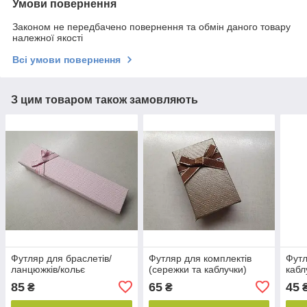
Умови повернення
Законом не передбачено повернення та обмін даного товару
належної якості
Всі умови повернення
З цим товаром також замовляють
Футляр для браслетів/
Футляр для комплектів
Футл
ланцюжків/кольє
(сережки та каблучки)
кабл
85
65
45
₴
₴