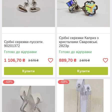
Срібні сережки Каприз з
Срібні сережки-пуссети.
кристалами Сваровські.
90201372
2823р
Готово до відправки
Готово до відправки
1 106,70
889,70
₴
₴
3 570 ₴
2 870 ₴
Купити
Купити
–69%
–69%