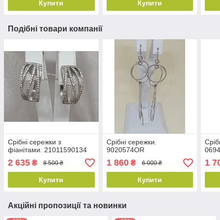
Купити
Купити
Подібні товари компанії
Срібні сережки з
Срібні сережки.
Сріб
фіанітами. 21011590134
9020574OR
069
2 635
1 860
1 7
₴
₴
8 500 ₴
6 000 ₴
Купити
Купити
Акційні пропозиції та новинки