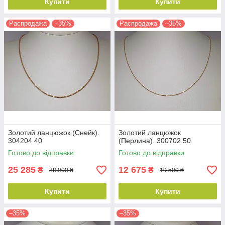
Купити
Купити
Распродажа
–35%
Распродажа
–35%
Золотий ланцюжок (Снейк).
Золотий ланцюжок
304204 40
(Перлина). 300702 50
Готово до відправки
Готово до відправки
25 285
12 675
₴
₴
38 900 ₴
19 500 ₴
Купити
Купити
–35%
–35%