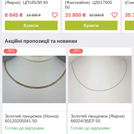
(Якірне). ЦП185ЛИ 40
(Фантазійне). Ц3017605
(Сне
50
8 645
33 800
35 
₴
₴
13 300 ₴
52 000 ₴
Купити
Купити
Акційні пропозиції та новинки
–35%
–35%
Золотий ланцюжок (Нонна).
Золотий ланцюжок (Якірне).
50120205041 50
66024/3БЕЛ 50
Готово до відправки
Готово до відправки