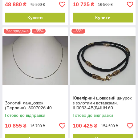
48 880
10 725
₴
₴
75 200 ₴
16 500 ₴
Купити
Купити
Распродажа
–35%
–35%
Ювелірний шовковий шнурок
Золотий ланцюжок
з золотими вставками.
(Перлина). 300702б 40
Ш0033-4В/Д4ШН 60
Готово до відправки
Готово до відправки
10 855
100 425
₴
₴
16 700 ₴
154 500 ₴