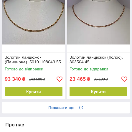
Золотий ланцюжок
Золотий ланцюжок (Колос).
(Панцирне). 50101108043 55
303504 45
Готово до відправки
Готово до відправки
93 340
23 465
₴
₴
143 600 ₴
36 100 ₴
Купити
Купити
Показати ще
Про нас