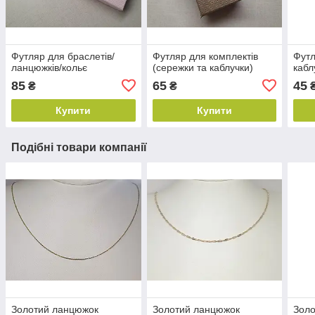
Футляр для браслетів/
Футляр для комплектів
Футл
ланцюжків/кольє
(сережки та каблучки)
кабл
85
65
45
₴
₴
Купити
Купити
Подібні товари компанії
Золотий ланцюжок
Золотий ланцюжок
Зол