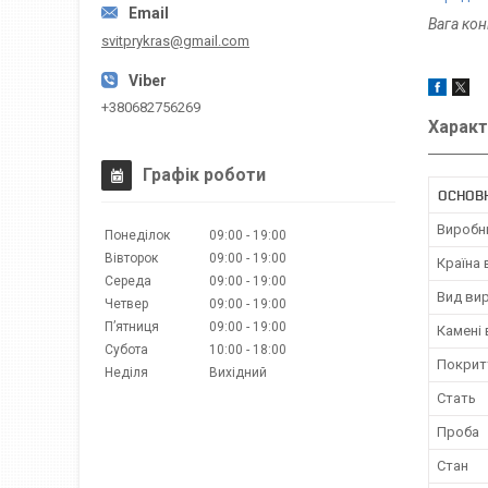
Вага ко
svitprykras@gmail.com
+380682756269
Характ
Графік роботи
ОСНОВ
Виробн
Понеділок
09:00
19:00
Вівторок
09:00
19:00
Країна
Середа
09:00
19:00
Вид ви
Четвер
09:00
19:00
Пʼятниця
09:00
19:00
Камені
Субота
10:00
18:00
Покрит
Неділя
Вихідний
Стать
Проба
Стан