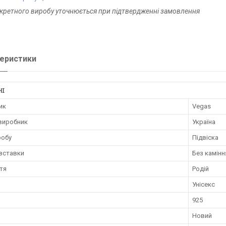
нкретного виробу уточнюється при підтвердженні замовлення
еристики
НІ
ик
Vegas
 виробник
Україна
робу
Підвіска
 вставки
Без камінн
тя
Родій
Унісекс
925
Новий