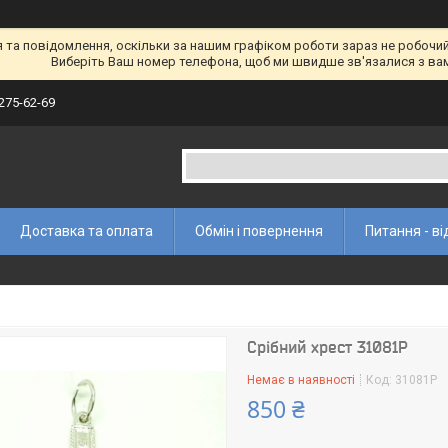
а повідомлення, оскільки за нашим графіком роботи зараз не робочий 
Виберіть Ваш номер телефона, щоб ми швидше зв'язалися з ва
 275-62-69
Доставка та оплата
Обмін і повернення
Питання - ві
Срібний хрест 31081Р
Немає в наявності
Код:
31081Р
850 ₴