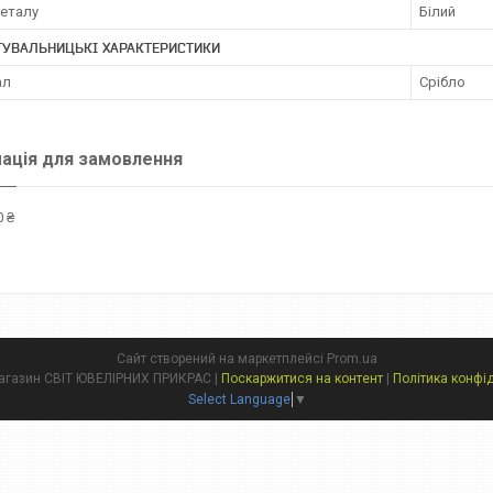
металу
Білий
ТУВАЛЬНИЦЬКІ ХАРАКТЕРИСТИКИ
ал
Срібло
ація для замовлення
 ₴
Сайт створений на маркетплейсі
Prom.ua
Інтернет магазин СВІТ ЮВЕЛІРНИХ ПРИКРАС |
Поскаржитися на контент
|
Політика конфі
Select Language
▼