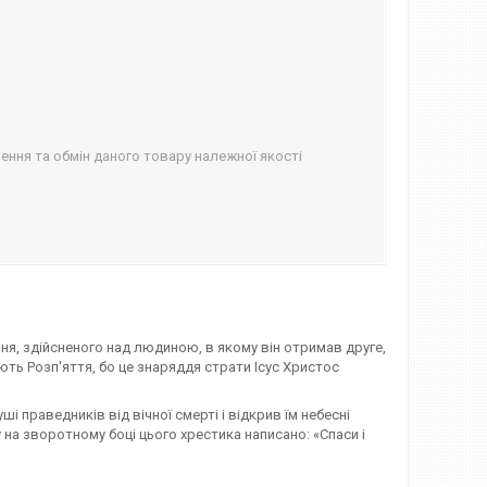
ння та обмін даного товару належної якості
ння, здійсненого над людиною, в якому він отримав друге,
ть Розп'яття, бо це знаряддя страти Ісус Христос
і праведників від вічної смерті і відкрив їм небесні
а зворотному боці цього хрестика написано: «Спаси і