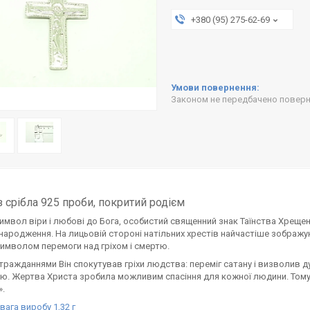
+380 (95) 275-62-69
Законом не передбачено поверне
з срібла 925 проби, покритий родієм
символ віри і любові до Бога, особистий священний знак Таїнства Хреще
народження. На лицьовій стороні натільних хрестів найчастіше зображую
имволом перемоги над гріхом і смертю.
тражданнями Він спокутував гріхи людства: переміг сатану і визволив душ
ю. Жертва Христа зробила можливим спасіння для кожної людини. Тому н
».
вага виробу 1,32 г