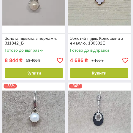
Золота підвіска з перлами.
Золотий підвіс Конюшина з
311842_Б
емаллю. 130302Е
Готово до відправки
Готово до відправки
8 844
4 686
₴
₴
13 400 ₴
7 100 ₴
Купити
Купити
–35%
–34%