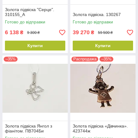
Золота підвіска "Серце".
310155_А
Золота підвіска. 130267
Готово до відправки
Готово до відправки
6 138
39 270
₴
₴
9 300 ₴
59 500 ₴
Купити
Купити
–35%
Распродажа
–35%
Золота підвіска Янгол з
Золота підвіска «Дівчинка».
фіанітом. ПВ704Би
423744ж