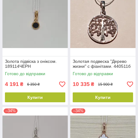
Золота підвіска з оніксом.
Золотая подвеска "Дерево
189114ЧЕРН
жизни" с фіанітами. 440511б
Готово до відправки
Готово до відправки
4 191
10 335
₴
₴
6 350 ₴
15 900 ₴
Купити
Купити
–34%
–34%