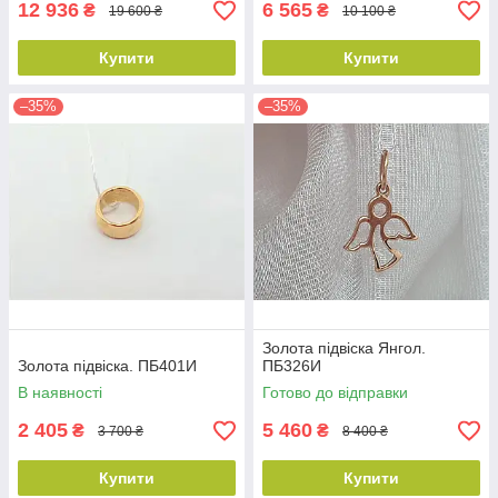
12 936
6 565
₴
₴
19 600 ₴
10 100 ₴
Купити
Купити
–35%
–35%
Золота підвіска Янгол.
Золота підвіска. ПБ401И
ПБ326И
В наявності
Готово до відправки
2 405
5 460
₴
₴
3 700 ₴
8 400 ₴
Купити
Купити