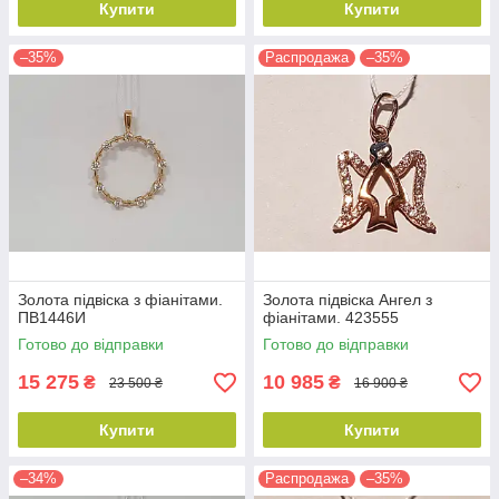
Купити
Купити
–35%
Распродажа
–35%
Золота підвіска з фіанітами.
Золота підвіска Ангел з
ПВ1446И
фіанітами. 423555
Готово до відправки
Готово до відправки
15 275
10 985
₴
₴
23 500 ₴
16 900 ₴
Купити
Купити
–34%
Распродажа
–35%