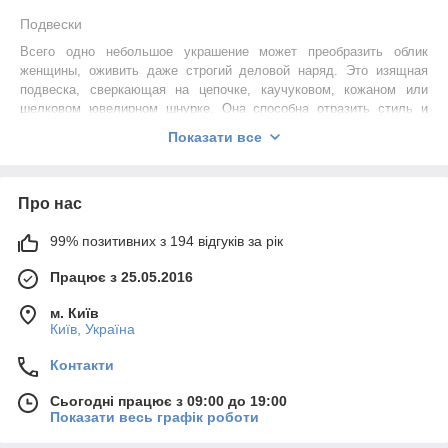
Подвески
Всего одно небольшое украшение может преобразить облик
женщины, оживить даже строгий деловой наряд. Это изящная
подвеска, сверкающая на цепочке, каучуковом, кожаном или
шелковом ювелирном шнурке. Она способна отразить стиль и
подчеркнуть женственность своей обладательницы, стать
Показати все
завершающим штрихом ее образа. Украсьте декольте небольшой
подвеской со сверкающим бриллиантом – и вы загадочная и
нежная. Дополните наряд золотой подвеской с цветочными
Про нас
мотивами – образ беззаботной и веселой леди завершен.
Наденете авангардное украшение оригинальной формы – вы
99% позитивних з 194 відгуків за рік
смелая, раскованная и динамичная.
Широкий выбор моделей подвесок способен удовлетворить
Працює з 25.05.2016
самые разнообразные вкусы. Декоративные кулоны отличаются
особым разнообразием: они могут быть классическими,
м. Київ
абстрактными, фольклорными, с цветочным или животным
Київ, Україна
орнаментом. Помимо стиля подвески также отличаются формой,
размерами, наличием вставок. Особенно роскошно смотрятся
Контакти
модели с несколькими подвесками: одной в центре и двумя по
Сьогодні працює з 09:00 до 19:00
сторонам.
Показати весь графік роботи